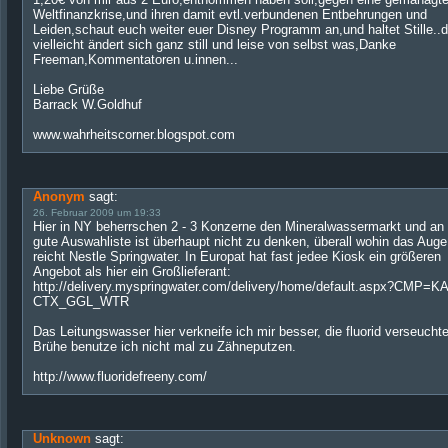
Weltfinanzkrise,und ihren damit evtl.verbundenen Entbehrungen und
Leiden,schaut euch weiter euer Disney Programm an,und haltet Stille..
vielleicht ändert sich ganz still und leise von selbst was,Danke
Freeman,Kommentatoren u.innen...
Liebe Grüße
Barrack W.Goldhuf
www.wahrheitscorner.blogspot.com
Anonym
sagt:
26. Februar 2009 um 19:33
Hier in NY beherrschen 2 - 3 Konzerne den Mineralwassermarkt und an 
gute Auswahliste ist überhaupt nicht zu denken, überall wohin das Auge
reicht Nestle Springwater. In Europat hat fast jedee Kiosk ein größeren
Angebot als hier ein Großlieferant:
http://delivery.myspringwater.com/delivery/home/default.aspx?CMP=K
CTX_GGL_WTR
Das Leitungswasser hier verkneife ich mir besser, die fluorid verseucht
Brühe benutze ich nicht mal zu Zähneputzen.
http://www.fluoridefreeny.com/
Unknown
sagt: