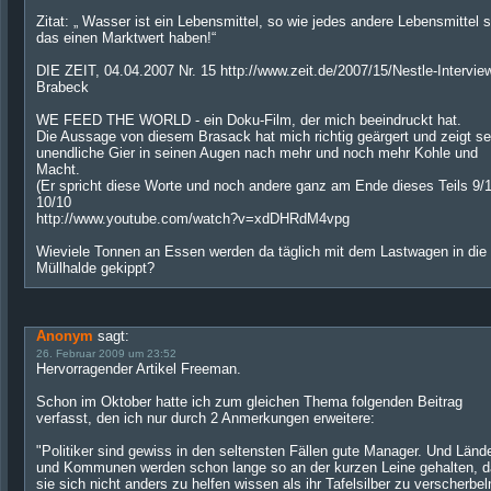
Zitat: „ Wasser ist ein Lebensmittel, so wie jedes andere Lebensmittel s
das einen Marktwert haben!“
DIE ZEIT, 04.04.2007 Nr. 15 http://www.zeit.de/2007/15/Nestle-Intervie
Brabeck
WE FEED THE WORLD - ein Doku-Film, der mich beeindruckt hat.
Die Aussage von diesem Brasack hat mich richtig geärgert und zeigt se
unendliche Gier in seinen Augen nach mehr und noch mehr Kohle und
Macht.
(Er spricht diese Worte und noch andere ganz am Ende dieses Teils 9/1
10/10
http://www.youtube.com/watch?v=xdDHRdM4vpg
Wieviele Tonnen an Essen werden da täglich mit dem Lastwagen in die
Müllhalde gekippt?
Anonym
sagt:
26. Februar 2009 um 23:52
Hervorragender Artikel Freeman.
Schon im Oktober hatte ich zum gleichen Thema folgenden Beitrag
verfasst, den ich nur durch 2 Anmerkungen erweitere:
"Politiker sind gewiss in den seltensten Fällen gute Manager. Und Länd
und Kommunen werden schon lange so an der kurzen Leine gehalten, 
sie sich nicht anders zu helfen wissen als ihr Tafelsilber zu verscherbel