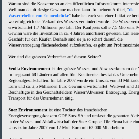
Warum sind die Konzerne so an den öffentlichen Infrastrukturen interessie
Weil man damit riesige Gewinne machen kann. In meinem Artikel, "
die
Wasserrebellen von Emmenbrücke
“ habe ich euch von einer Initiative beri
wo erfolgreich der Verkauf des Wassers verhindert wurde. Die Wasserver
erwirtschaftet 1,7 Millionen pro Jahr. Der Kaufpreis sollte 7,5 Mio sein. 
Gewinn wäre die Investition in ca. 4 Jahren amortisiert gewesen. Ein ries
Geschäft für den Käufer. Deshalb sind sie ja so scharf darauf, die
Wasserversorgung flächendeckend aufzukaufen, es geht um Profitmaximie
Wer sind die grössten Verbrecher auf diesem Sektor?
Veolia Environnement
ist der grösste Wasser- und Abwasserkonzern der 
In insgesamt 68 Ländern auf allen fünf Kontinenten besitzt das Unterneh
Regionalgesellschaften. Im Jahre 2007 wurde ein Umsatz von 33 Milliard
Euro und ca. 2,5 Milliarden Euro Gewinn erwirtschaftet. Weltweit sind 3
Beschäftigte in den Geschäftsfeldern Wasser/Abwasser, Entsorgung, Energ
Transport für das Unternehmen tätig.
Suez Environnement
ist eine Tochter des französischen
Energieversorgungskonzern GDF Suez SA und umfasst die gesamten Aktiv
in der Wasser- und Abfallwirtschaft der Suez Gruppe. Die Firma hatte ein
Umsatz im Jahre 2007 von 12 Mrd. Euro mit 62 000 Mitarbeitern.