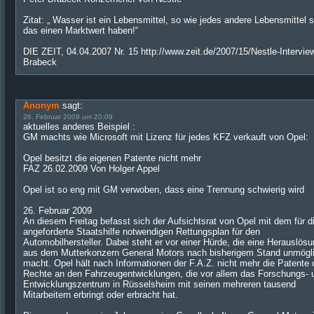
Zitat: „ Wasser ist ein Lebensmittel, so wie jedes andere Lebensmittel s
das einen Marktwert haben!“
DIE ZEIT, 04.04.2007 Nr. 15 http://www.zeit.de/2007/15/Nestle-Intervie
Brabeck
Anonym
sagt:
26. Februar 2009 um 20:09
aktuelles anderes Beispiel :
GM machts wie Microsoft mit Lizenz für jedes KFZ verkauft von Opel:
Opel besitzt die eigenen Patente nicht mehr
FAZ 26.02.2009 Von Holger Appel
Opel ist so eng mit GM verwoben, dass eine Trennung schwierig wird
26. Februar 2009
An diesem Freitag befasst sich der Aufsichtsrat von Opel mit dem für d
angeforderte Staatshilfe notwendigen Rettungsplan für den
Automobilhersteller. Dabei steht er vor einer Hürde, die eine Herauslös
aus dem Mutterkonzern General Motors nach bisherigem Stand unmögl
macht. Opel hält nach Informationen der F.A.Z. nicht mehr die Patente 
Rechte an den Fahrzeugentwicklungen, die vor allem das Forschungs- 
Entwicklungszentrum in Rüsselsheim mit seinen mehreren tausend
Mitarbeitern erbringt oder erbracht hat.