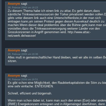
Anonym
sagt:
26. Februar 2009 um 16:23
Zu diesem Thema habe ich einen link zu attac.Es geht darum,dass
sämtliche Trinkwasserressourcen der Türkei privatisiert werden sollen.
gibts unter diesem link auch eine Unterschriftenliste,in der man sich
eintragen kann,um seinen Protest gegen diesen Ausvekauf deutlich zu
machen.Wenn dieser deal problemlos über die Bühne geht,kann man si
vorstellen,dass die Trinkwasserversorgung weiterer Länder von den
Grosskonzernen in Angriff genommen wird. http://www.attac-
netzwerk.de/wasser/
Anonym
sagt:
26. Februar 2009 um 16:36
Alles muß in gemeinschaftlicher Hand bleiben, weil wir alle im selben B
sitzen.
Anonym
sagt:
26. Februar 2009 um 16:51
Es gibt schon eine Möglichkeit, den Raubtierkapitalisten die Stirn zu bi
eine sehr einfache: ENTEIGNEN.
Schnell, effizient und bürgernah.
Wenn man schon dabei ist, kann man auch den einen (Eon) oder ander
(RWE) Energiekonzern enteignen und in Allgemeingut überführen, dann