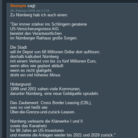
Anonym
sagt:
26. Februar 2009 um 17:04
Zu Nürnberg hab ich auch einen:
"Der immer stärker ins Schlingern geratene
US-Versicherungsriese AIG
bereitet den Verantwortlichen
im Nürnberger Rathaus große Sorgen.
Die Stadt
will ihr Depot von 68 Millionen Dollar dort auflösen;
deshalb kalkuliert Nürnberg
mit einem Verlust von bis zu fünf Millionen Euro,
wenn alles wie geplant abläuft
wenn es nicht glattgeht,
droht ein viel höheres Minus.
Hintergrund:
1999 und 2001 sahen viele Kommunen,
darunter Nürnberg, eine neue Geldquelle sprudeln.
Das Zauberwort: Cross Border Leasing (CBL),
was so viel heißt wie
Über-die-Grenze-und-zurück-Leasen.
Nürnberg verleaste die Klärwerke I und II
sowie das Kanalnetz
für 99 Jahre an US-Investoren
und mietete die Anlagen wieder bis 2021 und 2029 zurück."