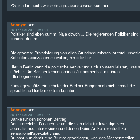
PS: ich bin heut zwar sehr agro aber so wirds kommen....
Anonym
sagt:
26. Februar 2009 um 18:11
Politiker sind eben dumm. Naja obwohl... Die regierenden Politiker sind
zumeist dumm.
Die gesamte Privatisierung von allen Grundbedürnissen ist total unsozia
Schulden abbezahlen zu wollen, hin oder her.
Hier in Berlin kann die politische Verwaltung sich sowieso leisten, was s
möchte. Die Berliner kennen keinen Zusammenhalt mit ihren
Ellenbogendenken.
Zumal geschätzt ein zehntel der Berliner Bürger noch nichteinmal die
sprachliche Hürde meistern könnten...
Anonym
sagt:
26. Februar 2009 um 18:27
Danke für den schönen Beitrag.
Damit erreichst Du auch Leute, die sich nicht für investigativen
Journalismus interessieren und denen Deine Artikel eventuell zu
sensationell/spekulativ sind.
Du hast nun damit eine Brücke geschlagen, was den Massenmedien