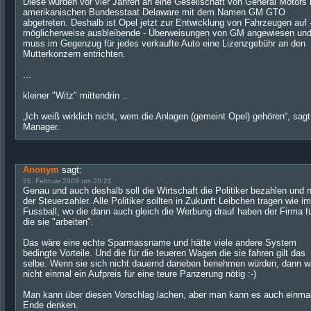
Diese wurden vor vier Jahren an eine Gesellschaft von General Motors 
amerikanischen Bundesstaat Delaware mit dem Namen GM GTO
abgetreten. Deshalb ist Opel jetzt zur Entwicklung von Fahrzeugen auf 
möglicherweise ausbleibende - Überweisungen von GM angewiesen un
muss im Gegenzug für jedes verkaufte Auto eine Lizenzgebühr an den
Mutterkonzern entrichten.
...
kleiner "Witz" mittendrin ..
„Ich weiß wirklich nicht, wem die Anlagen (gemeint Opel) gehören“, sagt
Manager.
Anonym
sagt:
26. Februar 2009 um 20:21
Genau und auch deshalb soll die Wirtschaft die Politiker bezahlen und n
der Steuerzahler. Alle Politiker sollten in Zukunft Leibchen tragen wie im
Fussball, wo die dann auch gleich die Werbung drauf haben der Firma f
die sie "arbeiten".
Das wäre eine echte Sparmassname und hätte viele andere System
bedingte Vorteile. Und die für die teueren Wagen die sie fahren gilt das
selbe. Wenn sie sich nicht dauernd daneben benehmen würden, dann w
nicht einmal ein Aufpreis für eine teure Panzerung nötig :-)
Man kann über diesen Vorschlag lachen, aber man kann es auch einma
Ende denken.