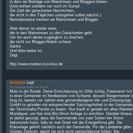
in dem wir Beiträge von Mainstream und Bloggern bieten.
(Und wühlen seitdem nur noch im Sumpf.
Die Zahl der getackerten Nachrichten,
die nicht in den Täglichen untergehen sollen,wächst.)
Normalerweise trennen wir Mainstream und Blogger.
Aber dieser ist wieder einer,
der in den Mainstream zu den Getackerten geht.
Um ihn auch denen zugänglich zu machen,
die nicht zur Blogger-Rubrik schaun.
Danke.
Und bitte weiter so.
Dagi
http://www.medien-zur-krise.de
Anonym
sagt:
26. Februar 2009 um 16:16
Moin in die Runde. Deine Einschätzung ist 100& richtig, Freemann! Ich
in einer Gemeinde im Nordwesten von Schland, dessen Bürgermeister 
klug ist, bereits vor Jahren eine gemeindeeigene Ver- und Entsorgungs
GmbH zu gründen mit entsprechender Satzungshoheit in der Gemeinde
der Strommafia Parolie zu bieten. Nun kauft er gerade ein altes Rakete
Munidepot, um hier eine Bio-Strom Anlage zu errichten. Darüber hinaus
er darfür gesorgt, dass die Gemmeinde von zwei Seiten her Strom
bekommen kann, falls es mal Streit mit der Energiefirma gibt. Die
Kläranlage gehört natürlich auch der Gemeinde. Für die Landwirte gibts 
Grünes Zentrum, damit sie sich nicht vernachlässigt fühlen. Bei