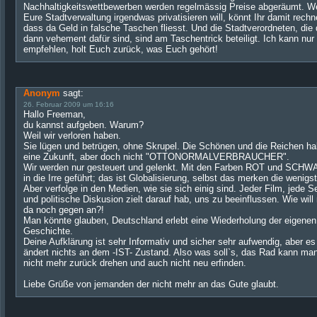
Nachhaltigkeitswettbewerben werden regelmässig Preise abgeräumt. 
Eure Stadtverwaltung irgendwas privatisieren will, könnt Ihr damit rechn
dass da Geld in falsche Taschen fliesst. Und die Stadtverordneten, die
dann vehement dafür sind, sind am Taschentrick beteiligt. Ich kann nur
empfehlen, holt Euch zurück, was Euch gehört!
Anonym
sagt:
26. Februar 2009 um 16:16
Hallo Freeman,
du kannst aufgeben. Warum?
Weil wir verloren haben.
Sie lügen und betrügen, ohne Skrupel. Die Schönen und die Reichen h
eine Zukunft, aber doch nicht "OTTONORMALVERBRAUCHER".
Wir werden nur gesteuert und gelenkt. Mit den Farben ROT und SCHW
in die Irre geführt; das ist Globalisierung, selbst das merken die wenigs
Aber verfolge in den Medien, wie sie sich einig sind. Jeder Film, jede Se
und politische Diskusion zielt darauf hab, uns zu beeinflussen. Wie wil
da noch gegen an?!
Man könnte glauben, Deutschland erlebt eine Wiederholung der eigenen
Geschichte.
Deine Aufklärung ist sehr Informativ und sicher sehr aufwendig, aber es
ändert nichts an dem -IST- Zustand. Also was soll`s, das Rad kann ma
nicht mehr zurück drehen und auch nicht neu erfinden.
Liebe Grüße von jemanden der nicht mehr an das Gute glaubt.