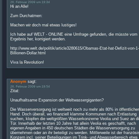
26. Februar 2009 um 19:34
Hi an Alle!
Zum Durchatmen:
Machen wir doch mal etwas lustiges!
Ich habe auf WELT - ONLINE eine Umfrage gefunden, die müsste vom
Ergebnis her, korrigiert werden.
http://www.welt.de/politik/article3280615/Obamas-Etat-hat-Defizit-von-1
Billionen-Dollar.html
Viva la Revolution!
Anonym
sagt:
26. Februar 2009 um 19:54
Zitat:
Unaufhaltsame Expansion der Weltwassergiganten?
Die Wasserversorgung ist weltweit noch zu mehr als 80% in öffentlicher
Hand. Doch überall, wo finanziell klamme Kommunen nach Entlastung
suchen, klopfen die weltgrößten Wasserkonzerne Veolia und Suez an d
Tür. Innerhalb der letzten 10 Jahre hat allein Veolia es geschafft, nach
eigenen Angaben in 450 deutschen Städten die Wasserversorgung zu
übernehmen oder an ihr beteiligt zu werden. Mittlerweile ist der französ
Konzern incl. seiner Beteiligungen im Trink- und Abwasserbereich etwa