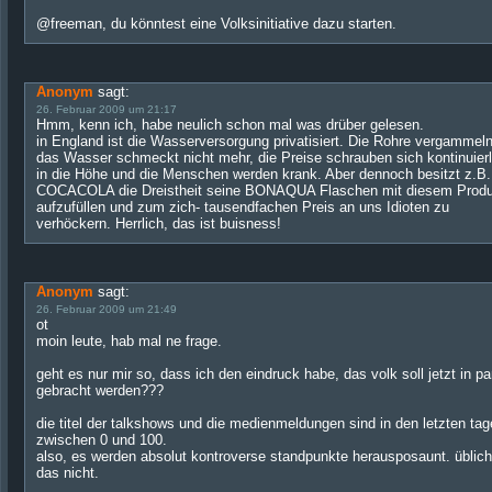
@freeman, du könntest eine Volksinitiative dazu starten.
Anonym
sagt:
26. Februar 2009 um 21:17
Hmm, kenn ich, habe neulich schon mal was drüber gelesen.
in England ist die Wasserversorgung privatisiert. Die Rohre vergammeln
das Wasser schmeckt nicht mehr, die Preise schrauben sich kontinuierl
in die Höhe und die Menschen werden krank. Aber dennoch besitzt z.B.
COCACOLA die Dreistheit seine BONAQUA Flaschen mit diesem Produ
aufzufüllen und zum zich- tausendfachen Preis an uns Idioten zu
verhöckern. Herrlich, das ist buisness!
Anonym
sagt:
26. Februar 2009 um 21:49
ot
moin leute, hab mal ne frage.
geht es nur mir so, dass ich den eindruck habe, das volk soll jetzt in p
gebracht werden???
die titel der talkshows und die medienmeldungen sind in den letzten ta
zwischen 0 und 100.
also, es werden absolut kontroverse standpunkte herausposaunt. üblich
das nicht.