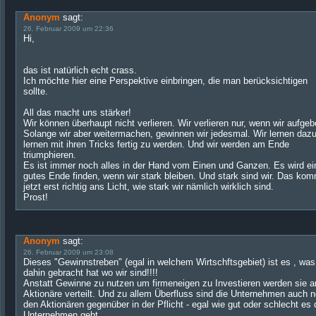
Anonym
sagt:
26. Februar 2009 um 22:36
Hi,
das ist natürlich echt crass.
Ich möchte hier eine Perspektive einbringen, die man berücksichtigen
sollte.
All das macht uns stärker!
Wir können überhaupt nicht verlieren. Wir verlieren nur, wenn wir aufgeb
Solange wir aber weitermachen, gewinnen wir jedesmal. Wir lernen dazu
lernen mit ihren Tricks fertig zu werden. Und wir werden am Ende
triumphieren.
Es ist immer noch alles in der Hand vom Einen und Ganzen. Es wird ei
gutes Ende finden, wenn wir stark bleiben. Und stark sind wir. Das ko
jetzt erst richtig ans Licht, wie stark wir nämlich wirklich sind.
Prost!
Anonym
sagt:
26. Februar 2009 um 23:08
Dieses "Gewinnstreben" (egal in welchem Wirtschftsgebiet) ist es , wa
dahin gebracht hat wo wir sind!!!!
Anstatt Gewinne zu nutzen um firmeneigen zu Investieren werden sie a
Aktionäre verteilt. Und zu allem Überfluss sind die Unternehmen auch 
den Aktionären gegenüber in der Pflicht - egal wie gut oder schlecht es
Unternehmen geht.