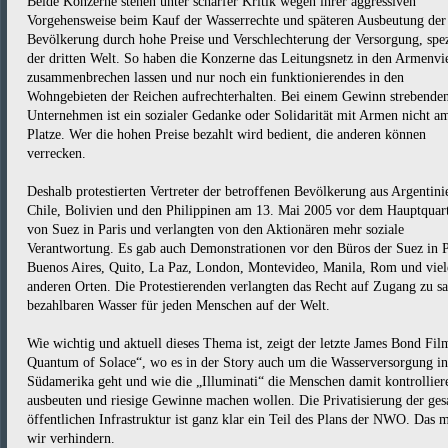
Beide Konzerne stehen unter scharfer Kritik wegen ihrer aggressiven
Vorgehensweise beim Kauf der Wasserrechte und späteren Ausbeutung der
Bevölkerung durch hohe Preise und Verschlechterung der Versorgung, spez
der dritten Welt. So haben die Konzerne das Leitungsnetz in den Armenvie
zusammenbrechen lassen und nur noch ein funktionierendes in den
Wohngebieten der Reichen aufrechterhalten. Bei einem Gewinn strebende
Unternehmen ist ein sozialer Gedanke oder Solidarität mit Armen nicht a
Platze. Wer die hohen Preise bezahlt wird bedient, die anderen können
verrecken.
Deshalb protestierten Vertreter der betroffenen Bevölkerung aus Argentini
Chile, Bolivien und den Philippinen am 13. Mai 2005 vor dem Hauptquart
von Suez in Paris und verlangten von den Aktionären mehr soziale
Verantwortung. Es gab auch Demonstrationen vor den Büros der Suez in P
Buenos Aires, Quito, La Paz, London, Montevideo, Manila, Rom und viel
anderen Orten. Die Protestierenden verlangten das Recht auf Zugang zu s
bezahlbaren Wasser für jeden Menschen auf der Welt.
Wie wichtig und aktuell dieses Thema ist, zeigt der letzte James Bond Fil
Quantum of Solace“, wo es in der Story auch um die Wasserversorgung in
Südamerika geht und wie die „Illuminati“ die Menschen damit kontrollier
ausbeuten und riesige Gewinne machen wollen. Die Privatisierung der ge
öffentlichen Infrastruktur ist ganz klar ein Teil des Plans der NWO. Das 
wir verhindern.