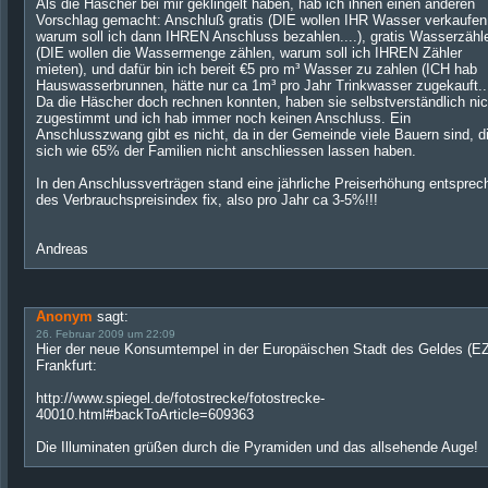
Als die Häscher bei mir geklingelt haben, hab ich ihnen einen anderen
Vorschlag gemacht: Anschluß gratis (DIE wollen IHR Wasser verkaufen
warum soll ich dann IHREN Anschluss bezahlen....), gratis Wasserzähl
(DIE wollen die Wassermenge zählen, warum soll ich IHREN Zähler
mieten), und dafür bin ich bereit €5 pro m³ Wasser zu zahlen (ICH hab
Hauswasserbrunnen, hätte nur ca 1m³ pro Jahr Trinkwasser zugekauft..
Da die Häscher doch rechnen konnten, haben sie selbstverständlich nic
zugestimmt und ich hab immer noch keinen Anschluss. Ein
Anschlusszwang gibt es nicht, da in der Gemeinde viele Bauern sind, d
sich wie 65% der Familien nicht anschliessen lassen haben.
In den Anschlussverträgen stand eine jährliche Preiserhöhung entsprec
des Verbrauchspreisindex fix, also pro Jahr ca 3-5%!!!
Andreas
Anonym
sagt:
26. Februar 2009 um 22:09
Hier der neue Konsumtempel in der Europäischen Stadt des Geldes (E
Frankfurt:
http://www.spiegel.de/fotostrecke/fotostrecke-
40010.html#backToArticle=609363
Die Illuminaten grüßen durch die Pyramiden und das allsehende Auge!