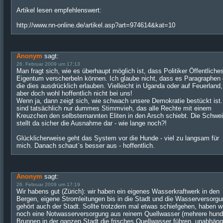
Artikel lesen empfehlenswert:
http://www.nn-online.de/artikel.asp?art=974614&kat=10
Anonym
sagt:
26. Februar 2009 um 17:13
Man fragt sich, wie es überhaupt möglich ist, dass Politiker Öffentliche
Eigentum verscherbeln können. Ich glaube nicht, dass es Paragraphen g
die dies ausdrücklich erlauben. Vielleicht in Uganda oder auf Feuerland,
aber doch wohl hoffentlich nicht bei uns!
Wenn ja, dann zeigt sich, wie schwach unsere Demokratie bestückt ist.
sind tatsächlich nur dummes Stimmvieh, das alle Rechte mit einem
Kreuzchen den selbsternannten Eliten in den Arsch schiebt. Die Schwe
stellt da sicher die Ausnahme dar - wie lange noch?!
Glücklicherweise geht das System vor die Hunde - viel zu langsam für
mich. Danach schaut`s besser aus - hoffentlich.
Anonym
sagt:
26. Februar 2009 um 17:19
Wir habens gut (Zürich): wir haben ein eigenes Wasserkraftwerk in den
Bergen, eigene Stromleitungen bis in die Stadt und die Wasserversorgu
gehört auch der Stadt. Sollte trotzdem mal etwas schiefgehen, haben w
noch eine Notwasserversorgung aus reinem Quellwasser (mehrere hund
Brunnen in der ganzen Stadt die frisches Quellwasser führen, unabhäng