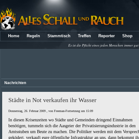
Home
Regeln
Stammtisch
Treffen
Reporter
Shop
Es ist die Pflicht eines jeden Menschen immer gut
Nachrichten
Städte in Not verkaufen ihr Wasser
Donnerstag, 26. Februar 2009 , von Freeman-Fortsetzung um 15:09
In diesen Krisenzeiten wo Städte und Gemeinden dringend Einnahmen
benötigen, tummeln sich die Aasgeier der Privatisierungsindustrie in den
Amtsstuben um Beute zu machen. Die Politiker werden mit dem Versprec
geködert, verkauft eure öffentliche Infrastruktur an uns, dann bekommt ih