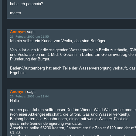
habe ich paranoia?
marco
Anonym
sagt:
26. Februar 2009 um 21:55
Ich bin selbst ein Kunde von
Veolia
, das sind Betrüger.
Veolia ist auch für die steigenden Wasserpreise in Berlin zuständig, R
und Veolia sollen um 1 Mrd. € Gewinn in Berlin.
Ein Geheimvertrag dien
Plünderung der Bürger
.
Baden-Württemberg hat auch Teile der Wasserversorgung verkauft,
das
Ergebnis
.
Anonym
sagt:
26. Februar 2009 um 22:04
Hallo
vor ein paar Jahren sollte unser Dorf im Wiener Wald Wasser bekomme
(von einer Aktiengesellschaft, die Strom, Gas und Wasser verkauft).
Bislang hatten alle Hausbrunnen, einige mit wenig Wasser. Fast die
gesammte Gemeinderegierung war dafür.
Anschluss sollte €3200 kosten, Jahresmiete für Zähler €120 und der m³
€1,20.