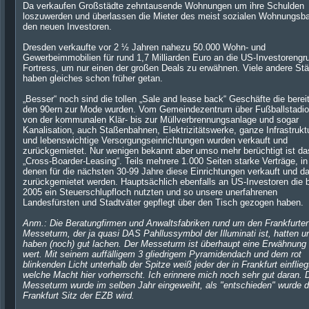
Da verkaufen Großstädte zehntausende Wohnungen um ihre Schulden
loszuwerden und überlassen die Mieter des meist sozialen Wohnungsb
den neuen Investoren.
Dresden verkaufte vor 2 ½ Jahren nahezu 50.000 Wohn- und
Gewerbeimmobilien für rund 1,7 Milliarden Euro an die US-Investorengr
Fortress, um nur einen der großen Deals zu erwähnen. Viele andere Stä
haben gleiches schon früher getan.
„Besser“ noch sind die tollen „Sale and lease back“ Geschäfte die bereit
den 90ern zur Mode wurden. Vom Gemeindezentrum über Fußballstadio
von der kommunalen Klär- bis zur Müllverbrennungsanlage und sogar
Kanalisation, auch Staßenbahnen, Elektrizitätswerke, ganze Infrastrukt
und lebenswichtige Versorgungseinrichtungen wurden verkauft und
zurückgemietet. Nur wenigen bekannt aber umso mehr berüchtigt ist da
„Cross-Boarder-Leasing“. Teils mehrere 1.000 Seiten starke Verträge, in
denen für die nächsten 30-99 Jahre diese Einrichtungen verkauft und d
zurückgemietet werden. Hauptsächlich ebenfalls an US-Investoren die b
2005 ein Steuerschlupfloch nutzten und so unsere unerfahrenen
Landesfürsten und Stadtväter gepflegt über den Tisch gezogen haben.
Anm.: Die Beratungfirmen und Anwaltsfabriken rund um den Frankfurter
Messeturm, der ja quasi DAS Pahllussymbol der Illuminati ist, hatten u
haben (noch) gut lachen. Der Messeturm ist überhaupt eine Erwähnung
wert. Mit seinem auffälligem 3 gliedrigem Pyramidendach und dem rot
blinkenden Licht unterhalb der Spitze weiß jeder der in Frankfurt einflieg
welche Macht hier vorherrscht. Ich erinnere mich noch sehr gut daran. 
Messeturm wurde im selben Jahr eingeweiht, als "entschieden" wurde 
Frankfurt Sitz der EZB wird.