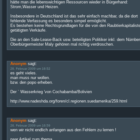
hätte man die lebenswichtigen Ressourcen wieder in Bürgerhand:
Strom,Wasser und Heizen.
Insbesondere in Deutschland ist das sehr einfach machbar, da die dort
fehlende Verfassung es besonders simpel ermöglicht.
Es bestehen keine Rechtsgrundlagen für die von den Raubtierkapitalist
getätigten Verkäufe.
Die an den Sale-Lease-Back usw. beteiligten Politiker inkl. dem Nürnbe
Oberbürgermeister Maly gehören mal richtig verdroschen.
Anonym
sagt:
26. Februar 2009 um 16:52
es geht vieles.
man muss nur wollen.
bzw. den popo erheben.
Der ` Wasserkrieg 'von Cochabamba/Bolivien
http://www.nadeshda.org/foren/cl.regionen.suedamerika/259.html
Anonym
sagt:
26. Februar 2009 um 16:59
wen wir nicht endlich anfangen aus den Fehlern zu lernen !
paar Artikel zum thema