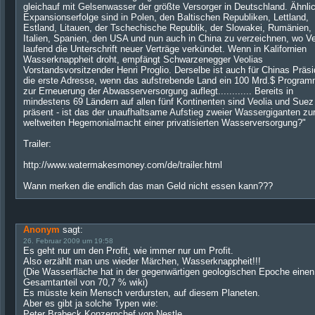
gleichauf mit Gelsenwasser der größte Versorger in Deutschland. Ähnli
Expansionserfolge sind in Polen, den Baltischen Republiken, Lettland,
Estland, Litauen, der Tschechische Republik, der Slowakei, Rumänien,
Italien, Spanien, den USA und nun auch in China zu verzeichnen, wo Ve
laufend die Unterschrift neuer Verträge verkündet. Wenn in Kalifornien
Wasserknappheit droht, empfängt Schwarzenegger Veolias
Vorstandsvorsitzender Henri Proglio. Derselbe ist auch für Chinas Präsi
die erste Adresse, wenn das aufstrebende Land ein 100 Mrd.$ Progra
zur Erneuerung der Abwasserversorgung auflegt............ Bereits in
mindestens 69 Ländern auf allen fünf Kontinenten sind Veolia und Suez
präsent - ist das der unaufhaltsame Aufstieg zweier Wassergiganten zu
weltweiten Hegemonialmacht einer privatisierten Wasserversorgung?"
Trailer:
http://www.watermakesmoney.com/de/trailer.html
Wann merken die endlich das man Geld nicht essen kann???
Anonym
sagt:
26. Februar 2009 um 19:58
Es geht nur um den Profit, wie immer nur um Profit.
Also erzählt man uns wieder Märchen, Wasserknappheit!!!
(Die Wasserfläche hat in der gegenwärtigen geologischen Epoche einen
Gesamtanteil von 70,7 % wiki)
Es müsste kein Mensch verdursten, auf diesem Planeten.
Aber es gibt ja solche Typen wie:
Peter Brabeck Konzernchef von Nestle