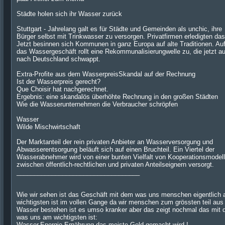
Städte holen sich ihr Wasser zurück
Stuttgart - Jahrelang galt es für Städte und Gemeinden als unchic, ihre
Bürger selbst mit Trinkwasser zu versorgen. Privatfirmen erledigten das
Jetzt besinnen sich Kommunen in ganz Europa auf alte Traditionen. Au
das Wassergeschäft rollt eine Rekommunalisierungwelle zu, die jetzt a
nach Deutschland schwappt.
Extra-Profite aus dem WasserpreisSkandal auf der Rechnung
Ist der Wasserpreis gerecht?
Que Choisir hat nachgerechnet.
Ergebnis: eine skandalös überhöhte Rechnung in den großen Städten
Wie die Wasserunternehmen die Verbraucher schröpfen
Wasser
Wilde Mischwirtschaft
Der Marktanteil der rein privaten Anbieter an Wasserversorgung und
Abwasserentsorgung beläuft sich auf einen Bruchteil. Ein Viertel der
Wasserabnehmer wird von einer bunten Vielfalt von Kooperationsmodel
zwischen öffentlich-rechtlichen und privaten Anteilseignern versorgt.
___________________________________
Wie wir sehen ist das Geschäft mit dem was uns menschen eigentlich
wichtigsten ist im vollen Gange da wir menschen zum grössten teil aus
Wasser bestehen ist es umso kranker aber das zeigt nochmal das mit
was uns am wichtigsten ist:
Wasser,Energie,Ernährung das meiste Geld gemacht wird !