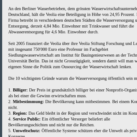
An den Berliner Wasserbetrieben, dem grössten Wasserwirtschaftsunterne
Deutschland, hält die Veolia eine Beteiligung in Höhe von 24,95 Prozent.
Firma betreibt in verschiedenen deutschen Städten die Wasserversorgung 
Entsorgung, derzeit 4,84 Mio. Einwohner mit Trinkwasser und führt die
Abwasserentsorgung für 4,6 Mio. Einwohner durch.
Seit 2005 finanziert die Veolia über ihre Veolia Stiftung Forschung und L
mit insgesamt 750'000 Euro eine Professur im Fachgebiet
Siedlungswasserwirtschaft am Institut für Bauingenieurwesen an der Tech
Universität Berlin. Das ist nicht Grosszügigkeit, sondern damit will man 
eigenen Sinne die Politik zum Ousourcing der Wasserwirtschaft lenken.
Die 10 wichtigsten Gründe warum die Wasserversorgung öffentlich sein m
1.
Billiger:
Der Preis ist grundsätzlich billiger bei einer Nonprofit-Organi
als bei einer die Gewinn erwirtschaften muss.
2.
Mitbestimmung:
Die Bevölkerung kann mitbestimmen. Bei einem Ko
nicht.
3.
Region:
Das Geld bleibt in der Region und verschwindet nicht im Kon
4.
Service Public:
Ein öffentlicher Versorger beliefert alle
Bevölkerungsschichten und nicht nur die Reichen.
5.
Umweltschutz:
Öffentliche Systeme schützen eher die Umwelt als priv
Konzerne.