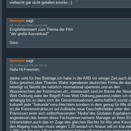
vielleicht gar nicht gefallen könnte ;-)
Anonym
sagt:
26. Februar 2009 um 18:48
Empfehlenswert zum Thema der Film
"der große Ausverkauf"
Sissi
Anonym
sagt:
26. Februar 2009 um 19:13
Hallo Hr.Freeman,
danke sehr,für ihre Beiträge,ich habe in der ARD vor einiger Zeit,auch d
Doku gesehen,über Thames Water irgendeiner deutschen Firma die dar
beteiligt ist,Nestlé die natürlich international operieren,und an den
Wasserrechten,der Kommunen,etc..interessiert sind,im Banne der Neu
Welt Ordnung,wäre der Begriff Freie Welt Ordnung,passend,indem ich n
abhängig bin,so dass sich die Gesamtsituationen,wirtschaftlich,sozial 
kulturell jede "Sekunde"verschlechtern,sondern in dem genug für Alle d
ist,die Konzernstruktur,ist auf Aufkäufe,neue Geschäftsfelder unter den
Prämissen,einer sich selbstfressenden "Hydra"des Globalen Kapitalis
angewiesen,das lernen diese Fachspinner,namens Manager an ihren Eli
Universitäten,auch das im Zuge des gleichen Rechts für Alle,eine Kassi
den Abgang machen muss wegen 1,20,worauf ich hinaus will,ist klar,ode
1,20€ von mir aus 2 Euro,entnommen haben soll,gegen eine gemanagt