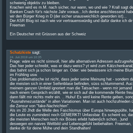
schwierig objektiv zu bleiben.
Krachen wird es m.M. nach sicher, nur wann, wo und wie ? Krall sagt d
Banken Crash für's nächste Jahr voraus...Ich denke anschliessend hab
wir den Bürger Krieg in D (der sicher unausweichlich geworden ist)...
Der ASR Blog ist nach wie vor vertrauenswürdig und dafür danke ich dir
Freeman
Ein Deutscher mit Grüssen aus der Schweiz
Schatzkiste
sagt:
24. Juli 2019 um 10:35
Frage: wäre es nicht sinnvoll, hier alle alternativen Adressen aufzugreif
Das hier jeder schreibt, was er dazu weiss? yt wird zum Kätzchenkanal
das bahnt sich ja schon länger an. Oder: wie bewässere ich meine Blu
im Frühling usw.
Das problematische ist nicht, dass jeder seine Meinung hat - sondern d
die meisten sich in einer Seifenblase befinden, süss schlummernd. Auc
meinem ganzen Umfeld ignoriert man die Tatsachen - wenn mir jemand
nach einem Gespräch erzählt, wie er sich auf die kommende Rente freu
dann fällt mir nichts mehr ein. .. Huhu! Es wird keine Rente geben, son
"Ausnahmezustände" in allen Variationen. Man ist auch hochzufrieden 
die Zensur von "fake-Nachrichten".
Als im 20 Jhdt die Welle des Faschismus über Europa hinwegspülte, h
die Leute es zumindest noch GEMERKT! Unfassbar. Es scheint so, da
die meisten Menschen noch nix Böses erlebt haben(ich schon...)und
deswegen ein naives Weltbild und Lebensgefühl beibehalten. Freeman, 
danke dir für deine Mühe und dein Standhalten!