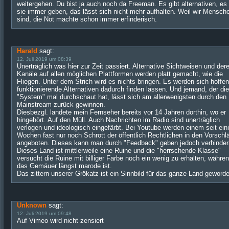
weitergehen. Du bist ja auch noch da Freeman. Es gibt alternativen, es 
sie immer geben, das lässt sich nicht mehr aufhalten. Weil wir Mensch
sind, die Not machte schon immer erfinderisch.
Harald
sagt:
12. Juli 2019 um 08:39
Unerträglich was hier zur Zeit passiert. Alternative Sichtweisen und der
Kanäle auf allen möglichen Plattformen werden platt gemacht, wie die
Fliegen. Unter dem Strich wird es nichts bringen. Es werden sich hoffen
funktionierende Alternativen dadurch finden lassen. Und jemand, der di
"System" mal durchschaut hat, lässt sich am allerwenigsten durch den
Mainstream zurück gewinnen.
Diesbezgl. landete mein Fernseher bereits vor 14 Jahren dorthin, wo er
hingehört. Auf den Müll. Auch Nachrichten im Radio sind unerträglich
verlogen und ideologisch eingefärbt. Bei Youtube werden einem seit ein
Wochen fast nur noch Schrott der öffentlich Rechtlichen in den Vorschl
angeboten. Dieses kann man durch "Feedback" geben jedoch verhinder
Dieses Land ist mittlerweile eine Ruine und die "herrschende Klasse"
versucht die Ruine mit billiger Farbe noch ein wenig zu erhalten, währe
das Gemäuer längst marode ist.
Das zittern unserer Grökatz ist ein Sinnbild für das ganze Land geword
Unknown
sagt:
12. Juli 2019 um 09:48
Auf Vimeo wird nicht zensiert