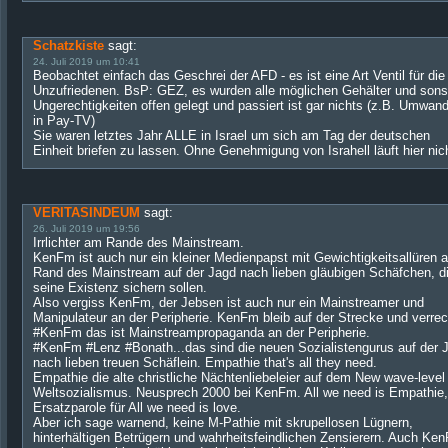
Schatzkiste
sagt:
24. Juli 2019 um 10:41
Beobachtet einfach das Geschrei der AFD - es ist eine Art Ventil für die
Unzufriedenen. BsP: GEZ, es wurden alle möglichen Gehälter und sons
Ungerechtigkeiten offen gelegt und passiert ist gar nichts (z.B. Umwan
in Pay-TV)
Sie waren letztes Jahr ALLE in Israel um sich am Tag der deutschen
Einheit briefen zu lassen. Ohne Genehmigung von Israhell läuft hier nic
VERITASINDEUM
sagt:
26. Juli 2019 um 19:56
Irrlichter am Rande des Mainstream.
KenFm ist auch nur ein kleiner Medienpapst mit Gewichtigkeitsallüren 
Rand des Mainstream auf der Jagd nach lieben gläubigen Schäfchen, d
seine Existenz sichern sollen.
Also vergiss KenFm, der Jebsen ist auch nur ein Mainstreamer und
Manipulateur an der Peripherie. KenFm bleib auf der Strecke und verre
#KenFm das ist Mainstreampropaganda an der Peripherie.
#KenFm #Lenz #Bonath...das sind die neuen Sozialistengurus auf der 
nach lieben treuen Schäflein. Empathie that's all they need.
Empathie die alte christliche Nächtenliebeleier auf dem New wave-level
Weltsozialismus. Neusprech 2000 bei KenFm. All we need is Empathie,
Ersatzparole für All we need is love.
Aber ich sage warnend, keine M-Pathie mit skrupellosen Lügnern,
hinterhältigen Betrügern und wahrheitsfeindlichen Zensierern. Auch Ke