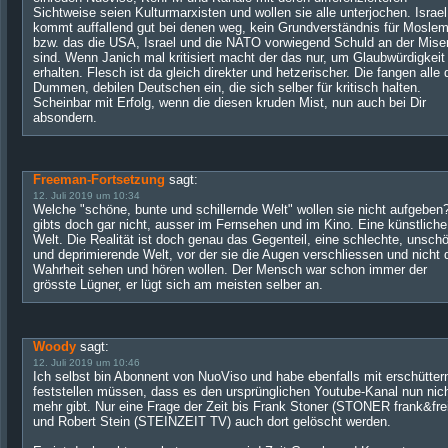
Sichtweise seien Kulturmarxisten und wollen sie alle unterjochen. Israel
kommt auffallend gut bei denen weg, kein Grundverständnis für Moslem
bzw. das die USA, Israel und die NATO vorwiegend Schuld an der Mise
sind. Wenn Janich mal kritisiert macht der das nur, um Glaubwürdigkeit
erhalten. Flesch ist da gleich direkter und hetzerischer. Die fangen alle 
Dummen, debilen Deutschen ein, die sich selber für kritisch halten.
Scheinbar mit Erfolg, wenn die diesen kruden Mist, nun auch bei Dir
absondern.
Freeman-Fortsetzung
sagt:
12. Juli 2019 um 10:34
Welche "schöne, bunte und schillernde Welt" wollen sie nicht aufgeben
gibts doch gar nicht, ausser im Fernsehen und im Kino. Eine künstliche
Welt. Die Realität ist doch genau das Gegenteil, eine schlechte, unsch
und deprimierende Welt, vor der sie die Augen verschliessen und nicht 
Wahrheit sehen und hören wollen. Der Mensch war schon immer der
grösste Lügner, er lügt sich am meisten selber an.
Woody
sagt:
12. Juli 2019 um 10:46
Ich selbst bin Abonnent von NuoViso und habe ebenfalls mit erschütter
feststellen müssen, dass es den ursprünglichen Youtube-Kanal nun nic
mehr gibt. Nur eine Frage der Zeit bis Frank Stoner (STONER frank&fre
und Robert Stein (STEINZEIT TV) auch dort gelöscht werden.