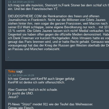
13. Juli 2019 um 22:01
Ich mag sie alle nuovisio, Steinzeit.tv,Frank Stoner bei dem schlaf ich f
ein. Und bei den Französischen YT.
DIEUDOSPHERE.COM die Reinkarnation des freien und offenen
Journalismus in Frankreich. Nicht nur die Millionen von Gilets Jaunes
stehen hinter ihm, nein sogar die ganzen Franzosen, weil Macron nach
seiner EU Wahl schlappe, seine eigene Bevölkerung nur noch... mit 10 
15 % vertritt. Die Gilets Jaunes lassen sich nicht! Medial verkaufen. Im
Gegenteil sie haben offen gegen die offizielle Medien demonstriert. Hab
ich Dank Freeman vor kurzem Hochgeladen. Alois Irlmaiers hatte es vo
gesagt das Paris brennen wird, und er hatte Recht gehabt. Genauso wie
vorausgesagt hat das der Krieg der Russen gen Westen oberhalb der 
an Passau und München vorbeizieht.
.
Toku
sagt:
14. Juli 2019 um 16:29
Ich war Ganser und KenFM auch länger gefolgt.
KenFM ist denke ich sehr offensichtlich.
Aber Gaanser find ich echt schade.
Er pusht die UNO.
Jesuit?
PI-News "Stürzi" meidet 911 wie der Teufel das Weihwasser.
Genau wie Flesch.