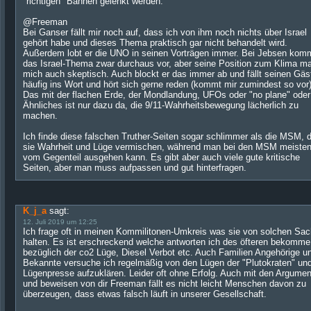
"richtigen" Bahnen gelenkt werden.
@Freeman
Bei Ganser fällt mir noch auf, dass ich von ihm noch nichts über Israel
gehört habe und dieses Thema praktisch gar nicht behandelt wird.
Außerdem lobt er die UNO in seinen Vorträgen immer. Bei Jebsen kom
das Israel-Thema zwar durchaus vor, aber seine Position zum Klima m
mich auch skeptisch. Auch blockt er das immer ab und fällt seinen Gäs
häufig ins Wort und hört sich gerne reden (kommt mir zumindest so vor)
Das mit der flachen Erde, der Mondlandung, UFOs oder "no plane" oder
Ähnliches ist nur dazu da, die 9/11-Wahrheitsbewegung lächerlich zu
machen.
Ich finde diese falschen Truther-Seiten sogar schlimmer als die MSM, 
sie Wahrheit und Lüge vermischen, während man bei den MSM meiste
vom Gegenteil ausgehen kann. Es gibt aber auch viele gute kritische
Seiten, aber man muss aufpassen und gut hinterfragen.
K_j_a
sagt:
12. Juli 2019 um 12:25
Ich frage oft in meinen Kommilitonen-Umkreis was sie von solchen Sa
halten. Es ist erschreckend welche antworten ich des öfteren bekomme
bezüglich der co2 Lüge, Diesel Verbot etc. Auch Familien Angehörige u
Bekannte versuche ich regelmäßig von den Lügen der "Plutokraten" und
Lügenpresse aufzuklären. Leider oft ohne Erfolg. Auch mit den Argume
und beweisen von dir Freeman fällt es nicht leicht Menschen davon zu
überzeugen, dass etwas falsch läuft in unserer Gesellschaft.