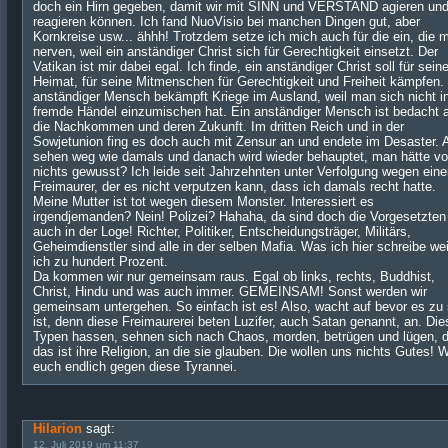
doch ein Hirn gegeben, damit wir mit SINN und VERSTAND agieren un
reagieren können. Ich fand NuoVisio bei manchen Dingen gut, aber
Kornkreise usw... ähhh! Trotzdem setze ich mich auch für die ein, die 
nerven, weil ein anständiger Christ sich für Gerechtigkeit einsetzt. Der
Vatikan ist mir dabei egal. Ich finde, ein anständiger Christ soll für sein
Heimat, für seine Mitmenschen für Gerechtigkeit und Freiheit kämpfen.
anständiger Mensch bekämpft Kriege im Ausland, weil man sich nicht i
fremde Händel einzumischen hat. Ein anständiger Mensch ist bedacht 
die Nachkommen und deren Zukunft. Im dritten Reich und in der
Sowjetunion fing es doch auch mit Zensur an und endete im Desaster. A
sehen weg wie damals und danach wird wieder behauptet, man hätte v
nichts gewusst? Ich leide seit Jahrzehnten unter Verfolgung wegen ein
Freimaurer, der es nicht verputzen kann, dass ich damals recht hatte.
Meine Mutter ist tot wegen diesem Monster. Interessiert es
irgendjemanden? Nein! Polizei? Hahaha, da sind doch die Vorgesetzten
auch in der Loge! Richter, Politiker, Entscheidungsträger, Militärs,
Geheimdienstler sind alle in der selben Mafia. Was ich hier schreibe we
ich zu hundert Prozent.
Da kommen wir nur gemeinsam raus. Egal ob links, rechts, Buddhist,
Christ, Hindu und was auch immer. GEMEINSAM! Sonst werden wir
gemeinsam untergehen. So einfach ist es! Also, wacht auf bevor es zu 
ist, denn diese Freimaurerei beten Luzifer, auch Satan genannt, an. Die
Typen hassen, sehnen sich nach Chaos, morden, betrügen und lügen, 
das ist ihre Religion, an die sie glauben. Die wollen uns nichts Gutes! 
euch endlich gegen diese Tyrannei.
Hilarion
sagt:
12. Juli 2019 um 11:37