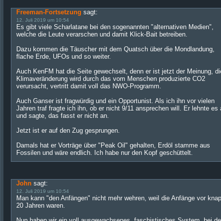
Freeman-Fortsetzung
sagt:
12. Juli 2019 um 10:54
Es gibt viele Scharlatane bei den sogenannten "alternativen Medien",
welche die Leute verarschen und damit Klick-Bait betreiben.
Dazu kommen die Täuscher mit dem Quatsch über die Mondlandung,
flache Erde, UFOs und so weiter.
Auch KenFM hat die Seite gewechselt, denn er ist jetzt der Meinung, di
Klimaveränderung wird durch das vom Menschen produzierte CO2
verursacht, vertritt damit voll das NWO-Programm.
Auch Ganser ist fragwürdig und ein Opportunist. Als ich ihn vor vielen
Jahren traf fragte ich ihn, ob er nicht 9/11 ansprechen will. Er lehnte es
und sagte, das fasst er nicht an.
Jetzt ist er auf den Zug gesprungen.
Damals hat er Vorträge über "Peak Oil" gehalten, Erdöl stamme aus
Fossilen und wäre endlich. Ich habe nur den Kopf geschüttelt.
John
sagt:
12. Juli 2019 um 10:54
Man kann "den Anfängen" nicht mehr wehren, weil die Anfänge vor kna
20 Jahren waren.
Nun haben wir ein voll ausgewachsenes, faschistisches System, bei d