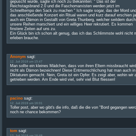
gepuscht wurde, sagte ich noch zu Bekannten: " Das ist der
Reichstagsbrand 2.0 und die Faschomarxisten werden jetzt im
Schnelltempo den Sack zu machen " Ich sagte sogar, das der Mord un
das anschließende Konzert ein Ritual waren und kurz darauf erschien ja
auch ein Dämon in Gestallt von Greta Thunberg, welcher seitdem durch
unsere Reihen marschiert und ein williges Heer rekrutiert. Es kommen
finstere Zeiten auf uns zu.
Ein Glück bin ich schon alt genug, das ich das Schlimmste wohl nicht 
erleben brauche.
Anonym
sagt:
12. Juli 2019 um 15:47
Man sollte ein kleines Mädchen, dass von ihren Eltern missbraucht wird
nicht als Dämon bezeichnen! Diese Entmenschlichung hat man auch in
Diktaturen gemacht. Nein, Greta ist ein Opfer. Es zeigt aber, wohin wir a
getrieben werden. Am Ende wird viel, sehr viel Blut fliessen!
pacino
sagt:
12. Juli 2019 um 16:01
Toller post, aber wo gibt's die info, daß die die von "Bord gegangen wer
noch ne chance bekommen?
tom
sagt:
12. Juli 2019 um 16:48