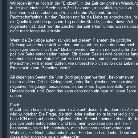
Wir leben immer noch in der "Endzeit", in der Zeit der größten Wandlun
in der jede einzelne Seele noch Zeit bekommt, innezuhalten, sich zu
besinnen und umzukehren, d.h. sich für die Wahrheit, für die
Rechtschaffenheit, für den Frieden und für die Liebe zu entscheiden. Nu
die Quelle kennt den genauen Tag und die Stunde, an dem diese Zeit
abgelaufen ist, doch wer die Zeichen der Zeit erkennt, wird wissen, das
nicht mehr lange dauern wird.
Wenn die Zeit abgelaufen ist, wird auf diesem Planeten die göttliche
Ordnung wiederhergestellt werden, und glaubt mir, dass dann nur noch
diejenigen Seelen "an Bord" bleiben werden, die sich rechtzeitig für die
positive Seite entschieden haben. Mit diesen Seelen wird dann das lan
ersehnte "goldene Zeitalter" auf Erden beginnen, und die verbliebene
Menschheit wird erleben dürfen, wie unbeschreiblich schön das Leben a
Erden sein kann. Paradies überall.
All diejenigen Seelen die "von Bord gegangen werden", bekommen an
einem anderen Ort die Gelegenheit, unter Ihresgleichen ihre egoistisch-
negativen Neigungen auszuleben, bis sie eines Tages ebenfalls für die
Umkehr bereit sind. Doch das kann dann noch ein paar Millionen Jahre
dauern.
Fazit:
Macht Euch keine Sorgen über die Zukunft dieser Erde, denn die Zukun
wird wunderbar. Die Frage, die sich jeder stellen sollte lautet lediglich:
habe ICH mich schon in möglichst jedem Bereich meines Lebens für di
positive Seite entschieden? Und falls mein Gewissen dies mit "nein"
beantwortet, sollte ich innehalten, mich besinnen und umkehren zur
Wahrheit, zur Rechtschaffenheit, zum Frieden und zur Liebe. Dann wird
diese Welt schon heute ein hellerer Ort.