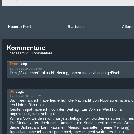
Neuerer Post
Startseite
Ältere
insgesamt 43 Kommentare:
Drag
sagt:
12. Juli 2019 um 08:00
Den „Volkslehrer“, alias N. Nerling, haben sie jetzt auch gelöscht...
Jo
sagt:
12. Juli 2019 um 08:21
Ja, Freeman, ich habe heute früh die Nachricht von Nuoviso erhalten, d
ich Unterstützer bin.
Gestern spät habe ich noch den Beitrag "Ein Volk im Wachkoma"
angeschaut, sehr sehr gut.
Wir als Volk werden nicht nur jetzt belogen, wir wurden es schon immer.
Die Merkel zittert doch nicht umsonst, die Seele sucht immer die Wahrh
diese Diskrepanz kann kaum ein Mensch aushalten (meine Meinung).
Irgendwie habe ich damit gerechnet, aber es geht weiter ,es muss