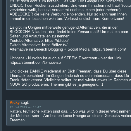
Es ist doch echt zum kotzen ... es wird Zeit Google und Konsorten
ENDLICH den Rücken zuzudrehen. Und wenn Ihr schon nicht auf Yout
verzichten wollt, benutzt verdammt nochmal einen (oder mehrere)
ADBLOCKER die keine Werbung einblenden. Nur so kann man Ihnen
immerhin ein bisschen weh tun. Verlasst endlich Eure Komfortzone!
Es gibt im Übrigen mittlerweile genügend Alternativen, die in der
BLOCKCHAIN laufen - dort findet keine Zensur statt! Um mal ein paar
Seiten und Anlaufstellen zu nennen:
Youtube-Alternative: https://d.tube/
Twitch-Alternative: https://dlive.tv/
Alternative im Bereich Blogging + Social Media: https://steemit.com/
Übrigens - Nuoviso ist auch auf STEEMIT vertreten - hier der Link:
https://steemit.com/@nuoviso
Und dickes DANKE wiedermal an Dich Freeman, dass Du über diese
Thematik berichtest! Im übrigen finde ich es sehr interessant, dass Du
Frank Höfer kennst. Vielleicht solltet Ihr mal wieder etwas im Rahmen 
NUOVISO produzieren. Themen gibt es ja genügend. ;)
Vicky
sagt:
12. Juli 2019 um 10:47
Ratten, teuflische Ratten sind das.... So was wird in dieser Welt immer 
der Mehrheit sein... Am besten keine Energie an dieses Gesocks verlie
Freeman