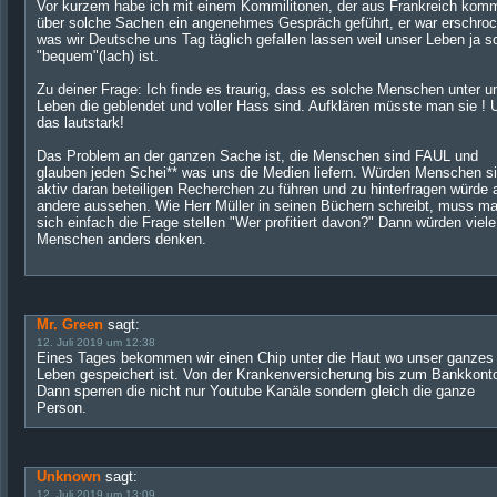
Vor kurzem habe ich mit einem Kommilitonen, der aus Frankreich komm
über solche Sachen ein angenehmes Gespräch geführt, er war erschro
was wir Deutsche uns Tag täglich gefallen lassen weil unser Leben ja s
"bequem"(lach) ist.
Zu deiner Frage: Ich finde es traurig, dass es solche Menschen unter u
Leben die geblendet und voller Hass sind. Aufklären müsste man sie ! 
das lautstark!
Das Problem an der ganzen Sache ist, die Menschen sind FAUL und
glauben jeden Schei** was uns die Medien liefern. Würden Menschen s
aktiv daran beteiligen Recherchen zu führen und zu hinterfragen würde a
andere aussehen. Wie Herr Müller in seinen Büchern schreibt, muss m
sich einfach die Frage stellen "Wer profitiert davon?" Dann würden viele
Menschen anders denken.
Mr. Green
sagt:
12. Juli 2019 um 12:38
Eines Tages bekommen wir einen Chip unter die Haut wo unser ganzes
Leben gespeichert ist. Von der Krankenversicherung bis zum Bankkont
Dann sperren die nicht nur Youtube Kanäle sondern gleich die ganze
Person.
Unknown
sagt:
12. Juli 2019 um 13:09