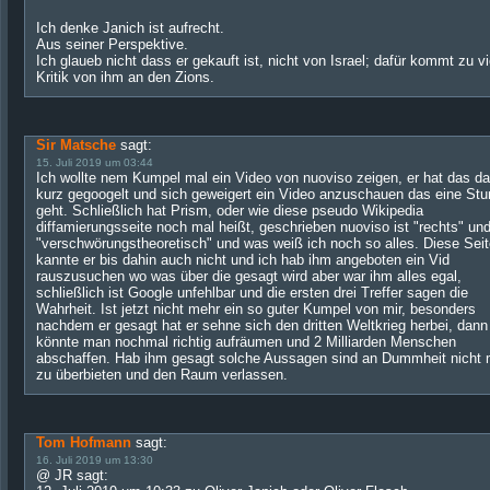
Ich denke Janich ist aufrecht.
Aus seiner Perspektive.
Ich glaueb nicht dass er gekauft ist, nicht von Israel; dafür kommt zu vi
Kritik von ihm an den Zions.
Sir Matsche
sagt:
15. Juli 2019 um 03:44
Ich wollte nem Kumpel mal ein Video von nuoviso zeigen, er hat das d
kurz gegoogelt und sich geweigert ein Video anzuschauen das eine St
geht. Schließlich hat Prism, oder wie diese pseudo Wikipedia
diffamierungsseite noch mal heißt, geschrieben nuoviso ist "rechts" un
"verschwörungstheoretisch" und was weiß ich noch so alles. Diese Seit
kannte er bis dahin auch nicht und ich hab ihm angeboten ein Vid
rauszusuchen wo was über die gesagt wird aber war ihm alles egal,
schließlich ist Google unfehlbar und die ersten drei Treffer sagen die
Wahrheit. Ist jetzt nicht mehr ein so guter Kumpel von mir, besonders
nachdem er gesagt hat er sehne sich den dritten Weltkrieg herbei, dann
könnte man nochmal richtig aufräumen und 2 Milliarden Menschen
abschaffen. Hab ihm gesagt solche Aussagen sind an Dummheit nicht 
zu überbieten und den Raum verlassen.
Tom Hofmann
sagt:
16. Juli 2019 um 13:30
@ JR sagt: