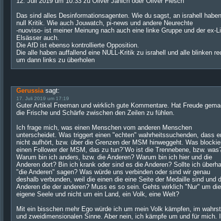
12. Juli 2019 um 10:33 zu Oliver Janich oder Oliver Flesch
Das sind alles Desinformationsagenten. Wie du sagst, an israhell haben
null Kritik. Wie auch Jouwatch, pi-news und andere Neurechte
-nuoviso- ist meiner Meinung nach auch eine linke Gruppe und der ex-L
Elsässer auch.
Die AfD ist ebenso kontrollierte Opposition.
Die alle haben auffallend eine NULL-Kritik zu israhell und alle blinken re
um dann links zu überholen
Gerussia
sagt:
17. Juli 2019 um 17:19
Guter Artikel Freeman und wirklich gute Kommentare. Hat Freude gema
die Frische und Schärfe zwischen den Zeilen zu fühlen.
Ich frage mich, was einen Menschen vom anderen Menschen
unterscheidet. Was triggert einen "echten" wahrheitssuchenden, dass e
nicht aufhört, bzw. über die Grenzen der MSM hinweggeht. Was blockie
einen Follower der MSM, das zu tun?`Wo ist die Trennebene, bzw. was
Warum bin ich anders, bzw. die Anderen? Warum bin ich hier und die
Anderen dort? Bin ich krank oder sind es die Anderen? Sollte ich überh
"die Anderen" sagen? Was würde uns verbinden oder sind wir genau
deshalb verbunden, weil die einen die eine Seite der Medaille sind und d
Anderen die der anderen? Muss es so sein. Gehts wirklich "Nur" um die
eigene Seele und nicht um ein Land, ein Volk, eine Welt?
Mit ein bisschen mehr Ego würde ich um mein Volk kämpfen, im wahrs
und zweidimensionalen Sinne. Aber nein, ich kämpfe um und für mich. I