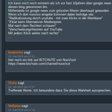
Ich kann mich noch erinnern als ich vor fast 10jahren über google news
diesen blog gekommen bin.
Mittlerweile ist google news zum grössten filterer überhaupt geworden.
Wenn ich dort nuoviso eingebe kommen dabei beiträge wie:
"Radikalisierung durch youtube - mit zwei klicks in der filterblase"
"Eklat beim Alternativen Medienpreis
Mal nach dem Rechten schauen"
"Verschwörungstheorien auf YouTube
Mit jedem Klick weiter nach rechts"
...
beatnicks
sagt:
12. Juli 2019 um 17:01
hier noch ein link auf BITCHUTE von NuoViso!
https://www.bitchute.com/channel/nuoviso/
Vicky
sagt:
12. Juli 2019 um 17:07
Treffende Worte. Ich bewundere dass Sie diese Wahrheit aussprechen.
Vedanta
sagt:
12. Juli 2019 um 17:15