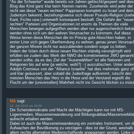
"As der Schwerter" wurde bereits vor Jahren gelöscht/gesperrt weil dies
Blog das Kind ganz klar beim Namen nannte. Zusehends wird jeder der 
nicht wie diese "neuen rechten" Pappnasen komplett zu Israel und dem
Judentum bekennt, beziehungsweise sich dieser Pseudo-Religion (sieh
Kant, Fichte usw.) unterwirft konsequent bestraft. Die Gefahr der "neue
rechten" Parteien und Organisationen ist enorm da Themen die viele
Menschen bewegen aufgegriffen werden aber nur augenscheinlich bekä
werden ohne sich um den wahren Verursacher zu kümmern. Auf diese
Weise lernen diese Menschen die im Prinzip gute Absichten haben, in
erster Linie sich gegen Überfremdung zu wehren, genau jenen Verursac
der ganzen Misere nicht nur auszublenden sondern sogar zu lieben.
Indem der Islam durch diese neuen Rechten ständig verunglimpft wird
erfüllen sie zudem das Werk der NWO die korrekterweise JWO genannt
werden sollte, da es das Ziel der "Auserwählten" ist alle Nationen und
Religionen bis auf eine (ja welche, wohl?) :-) auszulöschen. Unter ande
Adolph Cremieux von der "Alliance Israelite" hat dies mehrmals ganz of
und klar geäussert, aber sobald die Judenfrage aufkommt, rutscht den
meisten Menschen das Herz in die Hose und der Verstand ergreift die
Flucht um der (universellen) Wahrheit nicht ins Gesicht blicken zu müs
Nik
sagt:
12. Juli 2019 um 18:39
Die Scheindemokratie und Macht der Mächtigen kann nur mit MS-
Lügenmedien, Masseneinwanderung und Bildungsabbau/Massenverblö
aufrecht erhalten werden.
Dabei ist auch die Masseneinwanderung ein zentrales Instrument, um 
Aufwachen der Bevölkerung zu verzögern - dies ist der Grund, weshalb 
allem rechte alternative Medienschaffende angegangen werden. Linke o