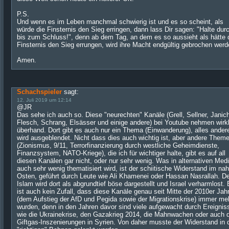
P.S.
Und wenn es im Leben manchmal schwierig ist und es so scheint, als
würde die Finsternis den Sieg erringen, dann lass Dir sagen: "Halte dur
bis zum Schluss!", denn ab dem Tag, an dem es so aussieht als hätte 
Finsternis den Sieg errungen, wird ihre Macht endgültig gebrochen werd
Amen.
Schachspieler
sagt:
12. Juli 2019 um 12:14
@JR
Das sehe ich auch so. Diese "neurechten" Kanäle (Grell, Sellner, Janic
Flesch, Schrang, Elsässer und einige andere) bei Youtube nehmen wirkl
überhand. Dort gibt es auch nur ein Thema (Einwanderung), alles ander
wird ausgeblendet. Nicht dass dies auch wichtig ist, aber andere Them
(Zionismus, 9/11, Terrorfinanzierung durch westliche Geheimdienste,
Finanzsystem, NATO-Kriege), die ich für wichtiger halte, gibt es auf all
diesen Kanälen gar nicht, oder nur sehr wenig. Was in alternativen Med
auch sehr wenig thematisiert wird, ist der schiitische Widerstand im na
Osten, geführt durch Leute wie Ali Khamenei oder Hassan Nasrallah. De
Islam wird dort als abgrundtief böse dargestellt und Israel verharmlost.
ist auch kein Zufall, dass diese Kanäle genau seit Mitte der 2010er Jah
(dem Aufstieg der AfD und Pegida sowie der Migrationskrise) immer me
wurden, denn in den Jahren davor sind viele aufgewacht durch Ereignis
wie die Ukrainekrise, den Gazakrieg 2014, die Mahnwachen oder auch d
Giftgas-Inszenierungen in Syrien. Von daher musste der Widerstand in 