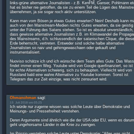
links-grüne alternative Journalisten - z.B. KenFM, Ganser, Pohlmann etc
hat es bisher nie getroffen, da sie zu einem Teil die Lügen des Mainst
übernehmen, ja sie sogar noch aktiv unterstützen.
Kann man vom Bösen je etwas Gutes erwarten? Nein! Deshalb kann m
auch von den Mainstream-Medien nichts Gutes erwarten, da sie geistig
unter der Führung des Satans stehen. So ist es absolut unverständlich,
dass gewisse alternative Journalisten z.B. im Klimawandel die Propag
des Mainstreams, d.h. schlussendlich der satanischen Clique, die dies
Erde beherrscht, vertreten. Entweder sind solche halbe alternative
Journalisten so naiv und gehirngewaschaen oder gekauft und
instrumentalisiert.
Nuoviso schätze ich und ich wünsche dem Team alles Gute. Das Wass
findet immer einen Weg. Youtube wird von Google querfinanziert, so ist
für echte Alternativen schwierig, sich zu behaupten. Vielleicht wird von
Russland bald eine wahre Alternative zu Youtube kommen. Sonst ist
Telegram das zur Zeit einzige, was nicht zensuriert wird.
Ohmanohman
sagt:
13. Juli 2019 um 05:25
Ich würde nur zugerne wissen was solche Leute über Demokratie und
Meinungs- und Pressefreiheit verstehen.
Deren Argumente sind ähnlich wie die der USA oder EU, wenn es daru
geht ungehorsame Länder in die Knie zu zwingen.
Im Prinzip verstehen solche Leute unter Demokratie: "Alles was nicht