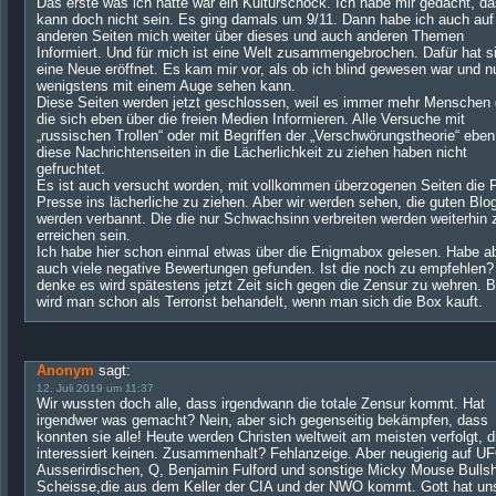
Das erste was ich hatte war ein Kulturschock. Ich habe mir gedacht, d
kann doch nicht sein. Es ging damals um 9/11. Dann habe ich auch auf
anderen Seiten mich weiter über dieses und auch anderen Themen
Informiert. Und für mich ist eine Welt zusammengebrochen. Dafür hat s
eine Neue eröffnet. Es kam mir vor, als ob ich blind gewesen war und n
wenigstens mit einem Auge sehen kann.
Diese Seiten werden jetzt geschlossen, weil es immer mehr Menschen g
die sich eben über die freien Medien Informieren. Alle Versuche mit
„russischen Trollen“ oder mit Begriffen der „Verschwörungstheorie“ eben
diese Nachrichtenseiten in die Lächerlichkeit zu ziehen haben nicht
gefruchtet.
Es ist auch versucht worden, mit vollkommen überzogenen Seiten die F
Presse ins lächerliche zu ziehen. Aber wir werden sehen, die guten Blo
werden verbannt. Die die nur Schwachsinn verbreiten werden weiterhin 
erreichen sein.
Ich habe hier schon einmal etwas über die Enigmabox gelesen. Habe a
auch viele negative Bewertungen gefunden. Ist die noch zu empfehlen?
denke es wird spätestens jetzt Zeit sich gegen die Zensur zu wehren. B
wird man schon als Terrorist behandelt, wenn man sich die Box kauft.
Anonym
sagt:
12. Juli 2019 um 11:37
Wir wussten doch alle, dass irgendwann die totale Zensur kommt. Hat
irgendwer was gemacht? Nein, aber sich gegenseitig bekämpfen, dass
konnten sie alle! Heute werden Christen weltweit am meisten verfolgt, d
interessiert keinen. Zusammenhalt? Fehlanzeige. Aber neugierig auf U
Ausserirdischen, Q, Benjamin Fulford und sonstige Micky Mouse Bullsh
Scheisse,die aus dem Keller der CIA und der NWO kommt. Gott hat un