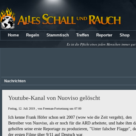
Home
Regeln
Stammtisch
Treffen
Reporter
Shop
Es ist die Pflicht eines jeden Menschen immer gut
Nachrichten
Youtube-Kanal von Nuoviso gelöscht
Freitag, 12. Juli 2019 , von Freeman-Fortsetzung um 07:00
Ich kenne Frank Höfer schon seit 2007 (wow wie die Zeit vergeht), den
Betreiber von Nuoviso, als er noch für die ARD arbeitete, und habe ihm d
geholfen seine erste Reportage zu produzieren, "Unter falscher Flagge", de
der ersten Filme über 9/11 auf Deutsch war.