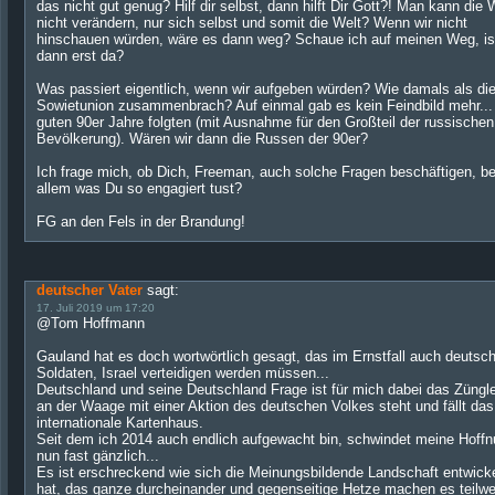
das nicht gut genug? Hilf dir selbst, dann hilft Dir Gott?! Man kann die 
nicht verändern, nur sich selbst und somit die Welt? Wenn wir nicht
hinschauen würden, wäre es dann weg? Schaue ich auf meinen Weg, is
dann erst da?
Was passiert eigentlich, wenn wir aufgeben würden? Wie damals als di
Sowietunion zusammenbrach? Auf einmal gab es kein Feindbild mehr...
guten 90er Jahre folgten (mit Ausnahme für den Großteil der russischen
Bevölkerung). Wären wir dann die Russen der 90er?
Ich frage mich, ob Dich, Freeman, auch solche Fragen beschäftigen, be
allem was Du so engagiert tust?
FG an den Fels in der Brandung!
deutscher Vater
sagt:
17. Juli 2019 um 17:20
@Tom Hoffmann
Gauland hat es doch wortwörtlich gesagt, das im Ernstfall auch deutsc
Soldaten, Israel verteidigen werden müssen...
Deutschland und seine Deutschland Frage ist für mich dabei das Züngle
an der Waage mit einer Aktion des deutschen Volkes steht und fällt das
internationale Kartenhaus.
Seit dem ich 2014 auch endlich aufgewacht bin, schwindet meine Hoff
nun fast gänzlich...
Es ist erschreckend wie sich die Meinungsbildende Landschaft entwicke
hat, das ganze durcheinander und gegenseitige Hetze machen es teilwe