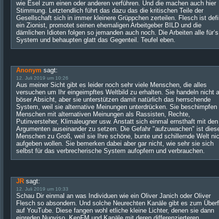
wie Esel zum einen oder anderen verführen. Und die machen auch hier
Stimmung. Letztendlich führt das dazu das die kritischen Teile der
Gesellschaft sich in immer kleinere Grüppchen zerteilen. Flesch ist defi
ein Zionist, promotet seinen ehemaligen Arbeitgeber BILD und die
dämlichen Idioten folgen so jemanden auch noch. Die Arbeiten alle für‘s
System und behaupten glatt das Gegenteil. Teufel eben.
Anonym
sagt:
12. Juli 2019 um 10:26
Aus meiner Sicht gibt es leider noch sehr viele Menschen, die alles
versuchen um Ihr eingeimpftes Weltbild zu erhalten. Sie handeln nicht 
böser Absicht, aber sie unterstützen damit natürlich das herrschende
System, weil sie alternative Meinungen unterdrücken. Sie beschimpfen
Menschen mit alternativen Meinungen als Rassisten, Rechte,
Putinversteher, Klimaleugner usw. Anstatt sich einmal ernsthaft mit den
Argumenten auseinander zu setzen. Die Gefahr "aufzuwachen" ist dies
Menschen zu Groß, weil sie Ihre schöne, bunte und schillernde Welt ni
aufgeben wollen. Sie bemerken dabei aber gar nicht, wie sehr sie sich
selbst für das verbrecherische System aufopfern und verbrauchen.
JR
sagt:
12. Juli 2019 um 10:33
Schau Dir einmal an was Individuen wie ein Oliver Janich oder Oliver
Flesch so absondern. Und solche Neurechten Kanäle gibt es zum Überf
auf YouTube. Diese fangen wohl etliche kleine Lichter, denen sie dann
einreden Nuoviso, KenFM und Kanäle mit deren differenzierteren