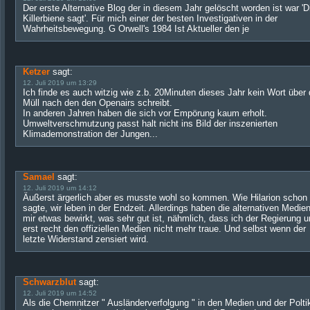
Der erste Alternative Blog der in diesem Jahr gelöscht worden ist war 'D
Killerbiene sagt'. Für mich einer der besten Investigativen in der
Wahrheitsbewegung. G Orwell's 1984 Ist Aktueller den je
Ketzer
sagt:
12. Juli 2019 um 13:29
Ich finde es auch witzig wie z.b. 20Minuten dieses Jahr kein Wort über
Müll nach den den Openairs schreibt.
In anderen Jahren haben die sich vor Empörung kaum erholt.
Umweltverschmutzung passt halt nicht ins Bild der inszenierten
Klimademonstration der Jungen...
Samael
sagt:
12. Juli 2019 um 14:12
Äußerst ärgerlich aber es musste wohl so kommen. Wie Hilarion schon
sagte, wir leben in der Endzeit. Allerdings haben die alternativen Medien
mir etwas bewirkt, was sehr gut ist, nähmlich, dass ich der Regierung 
erst recht den offiziellen Medien nicht mehr traue. Und selbst wenn der
letzte Widerstand zensiert wird.
Schwarzblut
sagt:
12. Juli 2019 um 14:52
Als die Chemnitzer " Ausländerverfolgung " in den Medien und der Polti