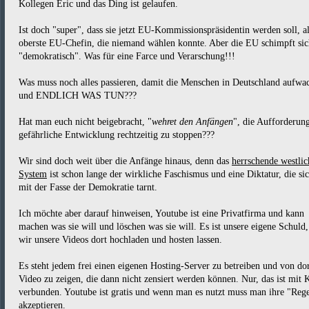
Kollegen Eric und das Ding ist gelaufen.
Ist doch "super", dass sie jetzt EU-Kommissionspräsidentin werden soll, a
oberste EU-Chefin, die niemand wählen konnte. Aber die EU schimpft sic
"demokratisch". Was für eine Farce und Verarschung!!!
Was muss noch alles passieren, damit die Menschen in Deutschland aufwa
und ENDLICH WAS TUN???
Hat man euch nicht beigebracht, "
wehret den Anfängen
", die Aufforderung
gefährliche Entwicklung rechtzeitig zu stoppen???
Wir sind doch weit über die Anfänge hinaus, denn das
herrschende westlic
System
ist schon lange der wirkliche Faschismus und eine Diktatur, die si
mit der Fasse der Demokratie tarnt.
Ich möchte aber darauf hinweisen, Youtube ist eine Privatfirma und kann
machen was sie will und löschen was sie will. Es ist unsere eigene Schuld
wir unsere Videos dort hochladen und hosten lassen.
Es steht jedem frei einen eigenen Hosting-Server zu betreiben und von dor
Video zu zeigen, die dann nicht zensiert werden können. Nur, das ist mit 
verbunden. Youtube ist gratis und wenn man es nutzt muss man ihre "Reg
akzeptieren.