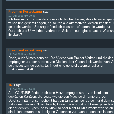
Freeman-Fortsetzung
sagt:
12. Juli 2019 um 09:49
Ich bekomme Kommentare, die sich darüber freuen, dass Nuoviso gelö
wurde und generell sagen, es sollten alle alternativen Medien zensiert 
gelöscht werden. Sie sagen "endlich passiert es", denn sie würde nur
Quatsch und Unwahrheit verbreiten. Solche Leute gibt es auch. Was sa
ihr dazu?
Freeman-Fortsetzung
sagt:
12. Juli 2019 um 10:18
Doch, auch Vimeo zensiert. Die Videos von Project Veritas und die der
Impfgegner und der alternativen Medien über Gesundheit werden von V
seit neuestem gelöscht. Es findet eine generelle Zensur auf allen
Plattformen statt.
JR
sagt:
12. Juli 2019 um 10:19
Auf YOUTUBE findet auch eine Hetzkampagne statt, von Neoliberal
geprägten Kanälen, die Leute wie die von Nuoviso diffamieren. Der
Durchschnittsmensch scheint halt ein Einfaltspinsel zu sein und dem s
Individuen wie ein Oliver Janich, Oliver Flesch und nicht wenige andere
dieser debilen Typen, dass Nuoviso oder KenFM Kulturmarxisten seien.
sind nicht imstande sich eigene Gedanken zu machen, sondern lassen 