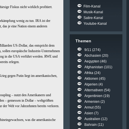
Film-Kanal
esige Fiskus nicht wirklich profitiert.
Musik-Kanal
Satire-Kanal
sbekämpfung wenig zu tun. IRA ist der
Youtube-Kanal
, das je eine Nation einem anderen
Themen
lliarden US-Dollar, das entspricht dem
9/11
(274)
 sollen europäische Industrie-Unternehmen
Abchasien
(20)
rung in die USA verführt werden. RWE und
Aegypten
(46)
reits erlegen.
Afghanistan
(101)
Afrika
(24)
Krieg gegen Putin liegt im amerikanischen,
Aktionen
(45)
Algerien
(4)
Alternativen
(54)
coupling – nutzt den Amerikanern und
Argentinien
(19)
den – gemessen in Dollar – weltgrößten
Armenien
(2)
r der Welt vor Jahrzehnten bereits verloren.
Armut
(55)
Asien
(7)
Australien
(12)
 hineingewachsen, was die amerikanische
Bahrain
(11)