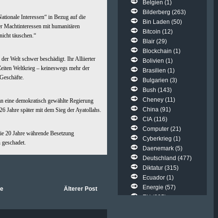
Belgien
(1)
Bilderberg
(263)
tionale Interessen“ in Bezug auf die
Bin Laden
(50)
er Machtinteressen mit humanitären
Bitcoin
(12)
nicht täuschen.“
Blair
(29)
Blockchain
(1)
 der Welt schwer beschädigt. Ihr Alliierter
Bolivien
(1)
 Zeiten Weltkrieg – keineswegs mehr der
Brasilien
(1)
 Geschäfte.
Bulgarien
(3)
Bush
(143)
Cheney
(11)
n eine demokratisch gewählte Regierung
China
(91)
26 Jahre später mit dem Sieg der Ayatollahs.
CIA
(116)
Computer
(21)
die 20 Jahre währende Besetzung
Cyberkrieg
(1)
 geschadet.
Daenemark
(5)
Deutschland
(477)
Diktatur
(315)
Ecuador
(1)
Energie
(57)
te
Älterer Post
EU
(395)
Euro
(52)
FakeNews
(47)