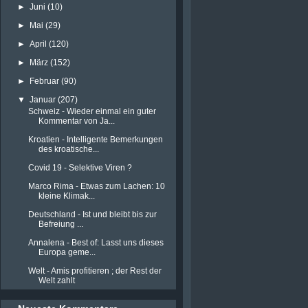
►
Juni
(10)
►
Mai
(29)
►
April
(120)
►
März
(152)
►
Februar
(90)
▼
Januar
(207)
Schweiz - Wieder einmal ein guter
Kommentar von Ja...
Kroatien - Intelligente Bemerkungen
des kroatische...
Covid 19 - Selektive Viren ?
Marco Rima - Etwas zum Lachen: 10
kleine Klimak...
Deutschland - Ist und bleibt bis zur
Befreiung ...
Annalena - Best of: Lasst uns dieses
Europa geme...
Welt - Amis profitieren ; der Rest der
Welt zahlt
Russland - Interessante Dokumente