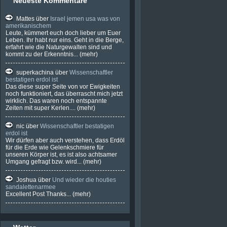
Neueste Kommentare
über US - Biowa...
Erdöl - Rekordgewinne für die
Mattes
über
Israel jemen usa was von
Erdölunternehmen von...
amerikanischem
Leute, kümmert euch doch lieber um Euer
USA - Kurze Auflistung ihrer "Taten"
Leben. Ihr habt nur eins. Geht in die Berge,
erfahrt wie die Naturgewalten sind und
USA - Die Amis können ihre
kommt zu der Erkenntnis...
(mehr)
Leasingraten für die Au...
Blackouts - Fängt es jetzt an ?
superkachina
über
Wissenschaftler
bestatigen erdol ist
Der Lauf der Welt - Gute Zeiten -
Das diese super Seite von vor Ewigkeiten
Schlechte Zeiten
noch funktioniert, das überrascht mich jetzt
wirklich. Das waren noch entspannte
Russland - Eine polnische
Zeiten mit super Kerlen....
(mehr)
Abgeordnete meint: ...
Deutschland - Die echten Probleme
nic
über
Wissenschaftler bestatigen
der Deutschen...
erdol ist
Wir dürfen aber auch verstehen, dass Erdöl
Israel - Wie schrecklich die beste aller
für die Erde wie Gelenkschmiere für
Demokra...
unseren Körper ist, es ist also achtsamer
Umgang gefragt bzw. wird...
(mehr)
Ach Amis - Es ist mühsam mit euch:
Kaum habt ihr d...
Joshua
über
Und wieder die houties
sandalettenarmee
Ukraine - Mit diesem Video beenden
Excellent Post Thanks...
wir die Beric...
(mehr)
Ukraine - Verzweifelte und vor allem
sinnlose Mobi...