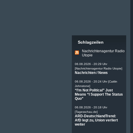
Islamhetze
(8)
Island
(2)
Italien
(47)
Japan
(37)
Jemen
(12)
Kanada
(11)
Karibik
(9)
Schlagzeilen
Katar
(9)
Katastrophe
(29)
Nachrichtenagentur Radio
Utopie
Kennedy
(8)
Kissinger
(9)
06.08.2026 - 20:29 Uhr
Klima
(228)
[Nachrichtenagentur Radio Utopie]
Nachrichten / News
Kolumbien
(1)
Korea
(5)
06.08.2026 - 20:24 Uhr [Caitlin
Korruption
(25)
Johnstone]
“I’m Not Political” Just
Krieg
(559)
Means “I Support The Status
Leben
(10)
Quo”
Lebensmittel
(31)
06.08.2026 - 20:18 Uhr
Libanon
(5)
[Tagesschau.de]
Libyen
(49)
ARD-DeutschlandTrend:
AfD legt zu, Union verliert
Malaysia
(9)
weiter
Mali
(5)