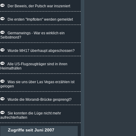
Kapfflugzeuge, b...
Der Beweis, der Putsch war inszeniert
911 - Es kommt immer heraus....
USA - War, ist und wird nie ein Freund
Die ersten "Impftoten" werden gemeldet
des Deuts...
Ukraine - Oft erhalten wir, wie zuvor
Germanwings - War es wirklich ein
aus Syrien,...
Selbstmord?
Ukraine - The most corrupt state in
Europe is off...
Wurde MH17 überhaupt abgeschossen?
Elektroauto - Eine Strahlenkiste: Für
menschli...
Alle US-Flugzeugträger sind in ihren
Deutschland - Völlig entfesselte
Heimathäfen
Kriegseuphorie wi...
Weltkriege - Und immer wieder
Was sie uns über Las Vegas erzählen ist
wollen die Englände...
gelogen
Engländische Regierung - Die
eigentlichen Schutzfi...
Wurde die Morandi-Brücke gesprengt?
Irrenhaus Europa - Russisches Erdöl
für Ukraine, R...
Sie konnten die Lüge nicht mehr
aufrechterhalten
Luftfahrt - Gefährliche Erhöhung der
EKG Werte bei...
Zugriffe seit Juni 2007
Russland - Wo er recht hat, da hat er
recht