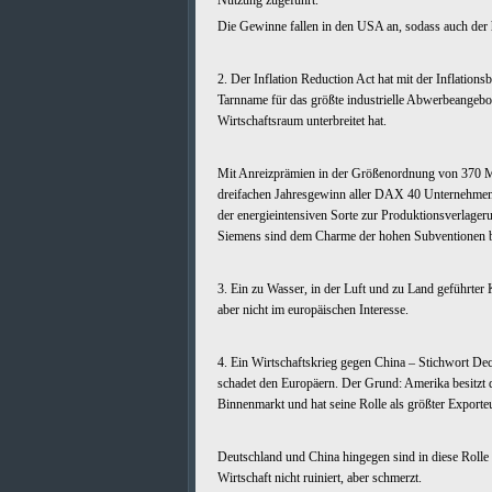
Nutzung zugeführt.
Die Gewinne fallen in den USA an, sodass auch der hi
2. Der Inflation Reduction Act hat mit der Inflation
Tarnname für das größte industrielle Abwerbeangebot
Wirtschaftsraum unterbreitet hat.
Mit Anreizprämien in der Größenordnung von 370 Mi
dreifachen Jahresgewinn aller DAX 40 Unternehmen,
der energieintensiven Sorte zur Produktionsverlage
Siemens sind dem Charme der hohen Subventionen be
3. Ein zu Wasser, in der Luft und zu Land geführter 
aber nicht im europäischen Interesse.
4. Ein Wirtschaftskrieg gegen China – Stichwort De
schadet den Europäern. Der Grund: Amerika besitzt 
Binnenmarkt und hat seine Rolle als größter Exporteu
Deutschland und China hingegen sind in diese Rolle
Wirtschaft nicht ruiniert, aber schmerzt.