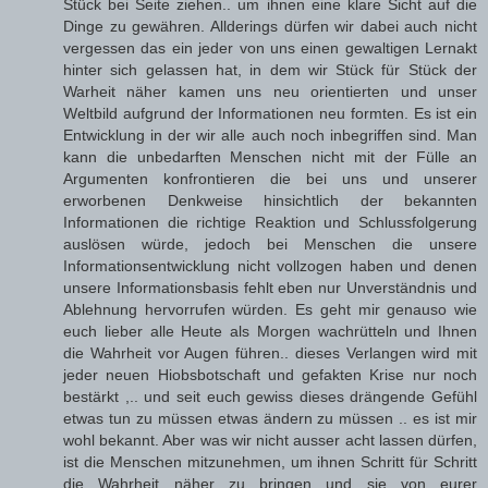
Stück bei Seite ziehen.. um ihnen eine klare Sicht auf die
Dinge zu gewähren. Allderings dürfen wir dabei auch nicht
vergessen das ein jeder von uns einen gewaltigen Lernakt
hinter sich gelassen hat, in dem wir Stück für Stück der
Warheit näher kamen uns neu orientierten und unser
Weltbild aufgrund der Informationen neu formten. Es ist ein
Entwicklung in der wir alle auch noch inbegriffen sind. Man
kann die unbedarften Menschen nicht mit der Fülle an
Argumenten konfrontieren die bei uns und unserer
erworbenen Denkweise hinsichtlich der bekannten
Informationen die richtige Reaktion und Schlussfolgerung
auslösen würde, jedoch bei Menschen die unsere
Informationsentwicklung nicht vollzogen haben und denen
unsere Informationsbasis fehlt eben nur Unverständnis und
Ablehnung hervorrufen würden. Es geht mir genauso wie
euch lieber alle Heute als Morgen wachrütteln und Ihnen
die Wahrheit vor Augen führen.. dieses Verlangen wird mit
jeder neuen Hiobsbotschaft und gefakten Krise nur noch
bestärkt ,.. und seit euch gewiss dieses drängende Gefühl
etwas tun zu müssen etwas ändern zu müssen .. es ist mir
wohl bekannt. Aber was wir nicht ausser acht lassen dürfen,
ist die Menschen mitzunehmen, um ihnen Schritt für Schritt
die Wahrheit näher zu bringen und sie von eurer