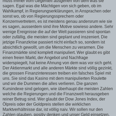
muss immer vom Gegenteil ausgehen von dem was sie
sagen. Egal was die Mächtigen von sich geben, ob im
Wahlkampf, in Regierungserklärungen, in Ansprachen oder
sonst wo, ob von Regierungssprechern oder
Konzernvertretern, es ist meistens genau andersrum wie sie
es sagen, ausserdem sind ihre Motive sowieso andere. Sehr
wenige Ereignisse die auf der Welt passieren sind spontan
oder zufällig, die meisten sind geplant und inszeniert. Die
jetzige Finanzkrise passiert nicht einfach so, sondern ist
absichtlich gewollt, um die Menschen zu verarmen. Die
Finanzmärkte sind komplett manipuliert. Wer glaubt es gibt
einen freien Markt, der Angebot und Nachfrage
widerspiegelt, hat keine Ahnung von dem was vor sich geht.
Der Aktienmarkt und alle anderen Märkte sind völlig gezinkt,
die grossen Finanzinteressen treiben ein falsches Spiel mit
uns. Sie sind das Kasino mit dem manipulierten Roulette
und wir die Dummen die alles verlieren. Die ganzen
Kursindexe sind gelogen, wie überhaupt die meisten Zahlen
welche die Regierungen und die Finanzwelt herausgeben
reiner Betrug sind. Wer glaubt der Dow Jones Index, der
Ölpreis oder der Goldpreis stellen die wirklichen
Marktverhältnisse dar, ist völlig naiv. Wir sollen nur den
Zahlen glauben, positiv denken und unser Geld einsetzen,