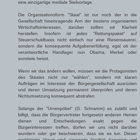
eine einzigartige mediale Steilvorlage.
Die Organisationsform "Staat" ist nur noch der in die
Gesellschaft hineinragende Arm der bestens organisierten
Wirtschaftsinteressen, darüber sollten wir Klarheit
herstellen. Insofern ist jedes "Rettungspaket" auf
Steuerschuldbasis nicht einfach nur eine Riesensauerei,
sondern die konsequente Aufgabenerfüllung, egal ob der
verantwortliche Handlager nun Obama, Merkel oder
sonstwie heisst.
Wenn wir das ändern wollen, müssen wir die Protagonisten
des Staates nicht nur "wählen", sondern mit klaren
Aufträgen im Interesse der Bürgergesellschaft ausrüsten
und deren Umsetzung permanent überprüfen und deren
Nichtumsetzung konsequent abstrafen.
Solange der "Urnenpöbel" (G. Schramm) es zuläßt und
billigt, dass die Bürgervertreter fortgesetzt anderen Herren
dienen und Entscheidungen exakt gegen die
Bürgerinteressen treffen, dürfen wir uns nicht darüber
wundern oder gar beschweren, dass sie es tun. Dieser
praktizierte Verrat wird einerseits fürstlich honoriert und