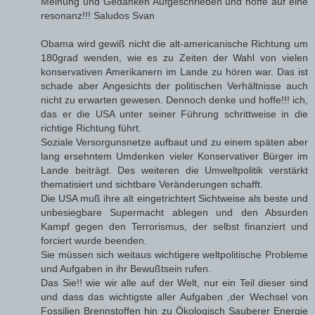
Meinung und Gedanken Aufgeschrieben und hoffe auf eine
resonanz!!! Saludos Svan
Obama wird gewiß nicht die alt-americanische Richtung um
180grad wenden, wie es zu Zeiten der Wahl von vielen
konservativen Amerikanern im Lande zu hören war. Das ist
schade aber Angesichts der politischen Verhältnisse auch
nicht zu erwarten gewesen. Dennoch denke und hoffe!!! ich,
das er die USA unter seiner Führung schrittweise in die
richtige Richtung führt.
Soziale Versorgunsnetze aufbaut und zu einem späten aber
lang ersehntem Umdenken vieler Konservativer Bürger im
Lande beiträgt. Des weiteren die Umweltpolitik verstärkt
thematisiert und sichtbare Veränderungen schafft.
Die USA muß ihre alt eingetrichtert Sichtweise als beste und
unbesiegbare Supermacht ablegen und den Absurden
Kampf gegen den Terrorismus, der selbst finanziert und
forciert wurde beenden.
Sie müssen sich weitaus wichtigere weltpolitische Probleme
und Aufgaben in ihr Bewußtsein rufen.
Das Sie!! wie wir alle auf der Welt, nur ein Teil dieser sind
und dass das wichtigste aller Aufgaben ,der Wechsel von
Fossilien Brennstoffen hin zu Ökologisch Sauberer Energie