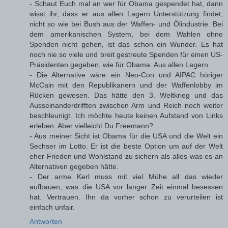
- Schaut Euch mal an wer für Obama gespendet hat, dann
wisst ihr, dass er aus allen Lagern Unterstützung findet,
nicht so wie bei Bush aus der Waffen- und Ölindustrie. Bei
dem amerikanischen System, bei dem Wahlen ohne
Spenden nicht gehen, ist das schon ein Wunder. Es hat
noch nie so viele und breit gestreute Spenden für einen US-
Präsidenten gegeben, wie für Obama. Aus allen Lagern.
- Die Alternative wäre ein Neo-Con und AIPAC höriger
McCain mit den Republikanern und der Waffenlobby im
Rücken gewesen. Das hätte den 3. Weltkrieg und das
Ausseinanderdrifften zwischen Arm und Reich noch weiter
beschleunigt. Ich möchte heute keinen Aufstand von Links
erleben. Aber vielleicht Du Freemann?
- Aus meiner Sicht ist Obama für die USA und die Welt ein
Sechser im Lotto. Er ist die beste Option um auf der Welt
eher Frieden und Wohlstand zu sichern als alles was es an
Alternativen gegeben hätte.
- Der arme Kerl muss mit viel Mühe all das wieder
aufbauen, was die USA vor langer Zeit einmal besessen
hat. Vertrauen. Ihn da vorher schon zu verurteilen ist
einfach unfair.
Antworten