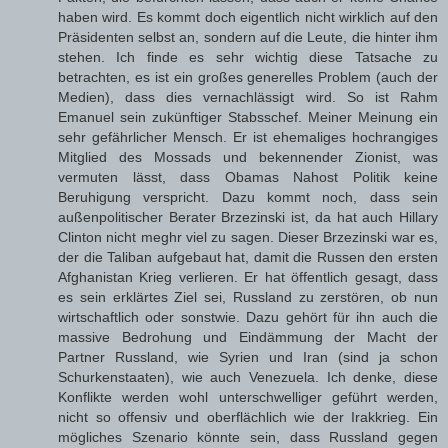
haben wird. Es kommt doch eigentlich nicht wirklich auf den
Präsidenten selbst an, sondern auf die Leute, die hinter ihm
stehen. Ich finde es sehr wichtig diese Tatsache zu
betrachten, es ist ein großes generelles Problem (auch der
Medien), dass dies vernachlässigt wird. So ist Rahm
Emanuel sein zukünftiger Stabsschef. Meiner Meinung ein
sehr gefährlicher Mensch. Er ist ehemaliges hochrangiges
Mitglied des Mossads und bekennender Zionist, was
vermuten lässt, dass Obamas Nahost Politik keine
Beruhigung verspricht. Dazu kommt noch, dass sein
außenpolitischer Berater Brzezinski ist, da hat auch Hillary
Clinton nicht meghr viel zu sagen. Dieser Brzezinski war es,
der die Taliban aufgebaut hat, damit die Russen den ersten
Afghanistan Krieg verlieren. Er hat öffentlich gesagt, dass
es sein erklärtes Ziel sei, Russland zu zerstören, ob nun
wirtschaftlich oder sonstwie. Dazu gehört für ihn auch die
massive Bedrohung und Eindämmung der Macht der
Partner Russland, wie Syrien und Iran (sind ja schon
Schurkenstaaten), wie auch Venezuela. Ich denke, diese
Konflikte werden wohl unterschwelliger geführt werden,
nicht so offensiv und oberflächlich wie der Irakkrieg. Ein
mögliches Szenario könnte sein, dass Russland gegen