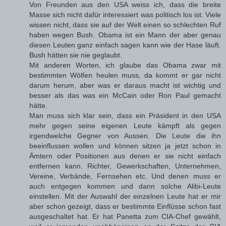
Von Freunden aus den USA weiss ich, dass die breite
Masse sich nicht dafür interessiert was politisch los ist. Viele
wissen nicht, dass sie auf der Welt einen so schlechten Ruf
haben wegen Bush. Obama ist ein Mann der aber genau
diesen Leuten ganz einfach sagen kann wie der Hase läuft.
Bush hätten sie nie geglaubt.
Mit anderen Worten, ich glaube das Obama zwar mit
bestimmten Wölfen heulen muss, da kommt er gar nicht
darum herum, aber was er daraus macht ist wichtig und
besser als das was ein McCain oder Ron Paul gemacht
hätte.
Man muss sich klar sein, dass ein Präsident in den USA
mehr gegen seine eigenen Leute kämpft als gegen
irgendwelche Gegner von Aussen. Die Leute die ihn
beeinflussen wollen und können sitzen ja jetzt schon in
Ämtern oder Positionen aus denen er sie nicht einfach
entfernen kann. Richter, Gewerkschaften, Unternehmen,
Vereine, Verbände, Fernsehen etc. Und denen muss er
auch entgegen kommen und dann solche Alibi-Leute
einstellen. Mit der Auswahl der einzelnen Leute hat er mir
aber schon gezeigt, dass er bestimmte Einflüsse schon fast
ausgeschaltet hat. Er hat Panetta zum CIA-Chef gewählt,