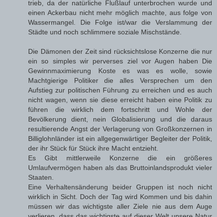
trieb, da der natürliche Flußlauf unterbrochen wurde und
einen Ackerbau nicht mehr möglich machte, aus folge von
Wassermangel. Die Folge ist/war die Verslammung der
Städte und noch schlimmere soziale Mischstände.
Die Dämonen der Zeit sind rücksichtslose Konzerne die nur
ein so simples wir perverses ziel vor Augen haben Die
Gewinnmaximierung Koste es was es wolle, sowie
Machtgierige Politiker die alles Versprechen um den
Aufstieg zur politischen Führung zu erreichen und es auch
nicht wagen, wenn sie diese erreicht haben eine Politik zu
führen die wirklich dem fortschritt und Wohle der
Bevölkerung dient, nein Globalisierung und die daraus
resultierende Angst der Verlagerung von Großkonzernen in
Billiglohnländer ist ein allgegenwärtiger Begleiter der Politik,
der ihr Stück für Stück ihre Macht entzieht.
Es Gibt mittlerweile Konzerne die ein größeres
Umlaufvermögen haben als das Bruttoinlandsprodukt vieler
Staaten.
Eine Verhaltensänderung beider Gruppen ist noch nicht
wirklich in Sicht. Doch der Tag wird Kommen und bis dahin
müssen wir das wichtigste aller Ziele nie aus dem Auge
verlieren, dass das wichtigste auf dieser Welt unsere Natur