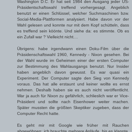
Washington D.C. Er hat seit 1984 den Ausgang jeder US-
Präsidentschaftswahl treffend vorhergesagt. Angeblich
benutzt er einen Schlüssel, welcher Suchmaschinen bzw.
Social-Media-Plattformen analysiert. Habe davon vor der
Wahl gelesen und konnte nur mit dem Kopf schütteln, dass
es treffend sein köönte. Und siehe da: es stimmte. Ob es
ein Zufall war ? Vielleicht nicht....
Übrigens: habe irgendwann einen Doku-Film über die
Präsidenschaftswahl 1960, Kennedy - Nixon gesehen. Bei
der Wahl wurde im Geheimen einer der ersten Computer
zur Bestimmung des Wahlausgangs benutzt. Nur Insider
haben angeblich davon gewusst. Es war quasi ein
Experiment. Der Computer sagte den Sieg von Kennedy
voraus. Das hat alle erstaunt und keiner wollte es ernst
nehmen. Deshalb haben sie es auch nicht veröffentlicht.
War ja auch für Nixon zu gefährlich, schlieslich war er Vice-
Präsident und sollte nach Eisenhower weiter machen.
Später mussten die größten Skeptiker zugeben, dass der
Computer Recht hatte.
Es geht mir mit Google wie früher mit Rauchen
abgewöhnen: ich brauchte mehrere Anläufe, bis es klappte.